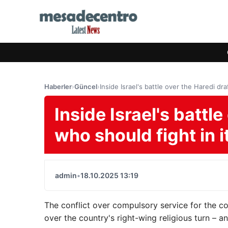
Haberler
›
Güncel
›
Inside Israel's battle over the Haredi dr
Inside Israel's battl
who should fight in 
admin
•
18.10.2025 13:19
The conflict over compulsory service for the c
over the country's right-wing religious turn – a