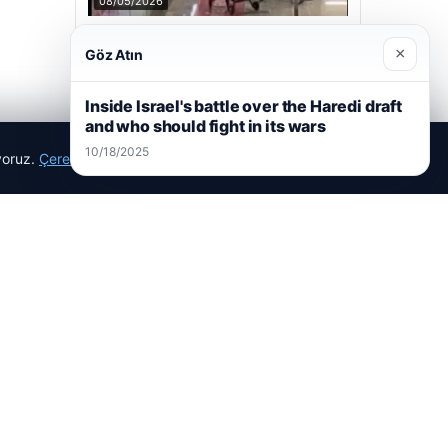
08/05/2026
2 Yaşındaki Bebeğin Hayatını Kurtaran
Havalimanı Personeline Ödül
×
Göz Atın
Inside Israel's battle over the Haredi draft
and who should fight in its wars
Son Eklenen Firmalar
10/18/2025
ıyoruz.
Çerez Politikamız
Reddet
Kabul Et
Prenses Night Club