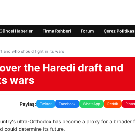
Güncel Haberler
Firma Rehberi
Forum
Çerez Politikas
aft and who should fight in its wars
e over the Haredi draft and
its wars
Paylaş:
Twitter
Facebook
WhatsApp
Reddit
Pinte
ountry's ultra-Orthodox has become a proxy for a broader f
nd could determine its future.