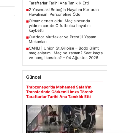
Taraftarlar Tarihi Ana Tanıklık Etti
2 Yaşındaki Bebeğin Hayatını Kurtaran
■
Havalimanı Personeline Ödül
Olmaz denen oldu! Maç sırasında
■
yıldırım çarptı: O futbolcu hayatını
kaybetti
Outdoor Mutfaklar ve Prestijli Yaşam
■
Mekanları
CANLI | Union St.Gilloise – Bodo Glimt
■
maç anlatımı! Maç ne zaman? Saat kaçta
ve hangi kanalda? – 04 Ağustos 2026
Güncel
Trabzonspor’da Mohamed Salah’ın
Transferinde Görkemli İmza Töreni:
Taraftarlar Tarihi Ana Tanıklık Etti