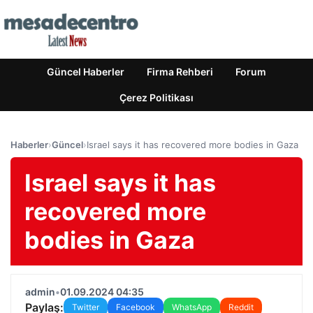
Güncel Haberler
Firma Rehberi
Forum
Çerez Politikası
Haberler
›
Güncel
›
Israel says it has recovered more bodies in Gaza
Israel says it has
recovered more
bodies in Gaza
admin
•
01.09.2024 04:35
Paylaş:
Twitter
Facebook
WhatsApp
Reddit