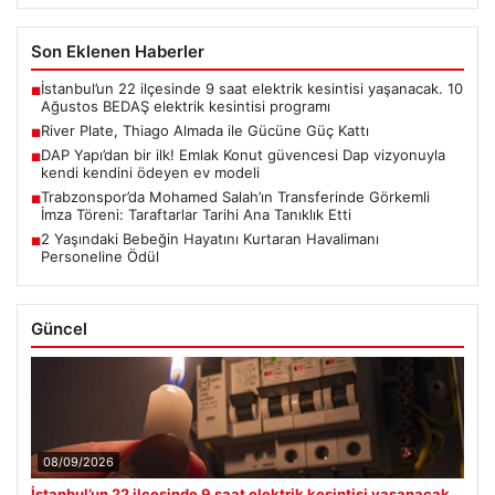
Son Eklenen Haberler
İstanbul’un 22 ilçesinde 9 saat elektrik kesintisi yaşanacak. 10
■
Ağustos BEDAŞ elektrik kesintisi programı
River Plate, Thiago Almada ile Gücüne Güç Kattı
■
DAP Yapı’dan bir ilk! Emlak Konut güvencesi Dap vizyonuyla
■
kendi kendini ödeyen ev modeli
Trabzonspor’da Mohamed Salah’ın Transferinde Görkemli
■
İmza Töreni: Taraftarlar Tarihi Ana Tanıklık Etti
2 Yaşındaki Bebeğin Hayatını Kurtaran Havalimanı
■
Personeline Ödül
Güncel
08/09/2026
İstanbul’un 22 ilçesinde 9 saat elektrik kesintisi yaşanacak.