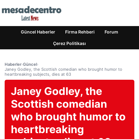
Güncel Haberler
Firma Rehberi
Forum
Çerez Politikası
Haberler
›
Güncel
›
Janey Godley, the Scottish comedian who brought humor to
heartbreaking subjects, dies at 63
Janey Godley, the
Scottish comedian
who brought humor to
heartbreaking