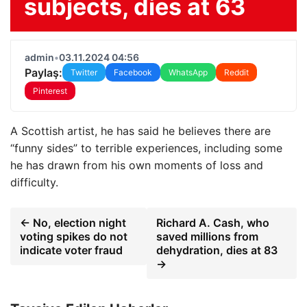
subjects, dies at 63
admin
•
03.11.2024 04:56
Paylaş:
Twitter
Facebook
WhatsApp
Reddit
Pinterest
A Scottish artist, he has said he believes there are
“funny sides” to terrible experiences, including some
he has drawn from his own moments of loss and
difficulty.
← No, election night
Richard A. Cash, who
voting spikes do not
saved millions from
indicate voter fraud
dehydration, dies at 83
→