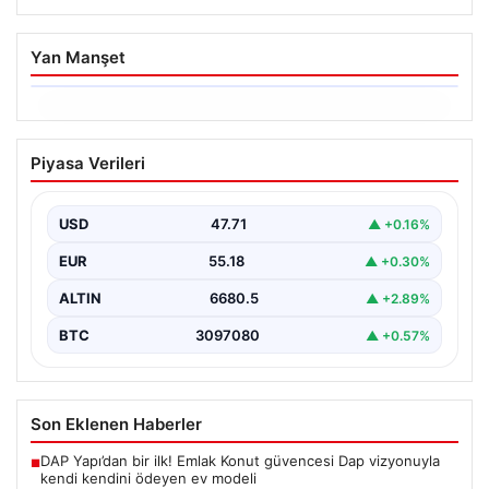
Yan Manşet
06.08.2026
Trabzonspor’da Mohamed Salah’ın
Piyasa Verileri
Transferinde Görkemli İmza Töreni:
Taraftarlar Tarihi Ana Tanıklık Etti
USD
47.71
▲ +0.16%
Trabzonspor, dünya futbolunun yıldız isimlerinden
Mohamed Salah’ı renklerine bağlamanın gururunu
EUR
55.18
▲ +0.30%
yaşıyor. Yoğun ilgiyle karşılanan…
ALTIN
6680.5
▲ +2.89%
BTC
3097080
▲ +0.57%
Son Eklenen Haberler
DAP Yapı’dan bir ilk! Emlak Konut güvencesi Dap vizyonuyla
■
kendi kendini ödeyen ev modeli