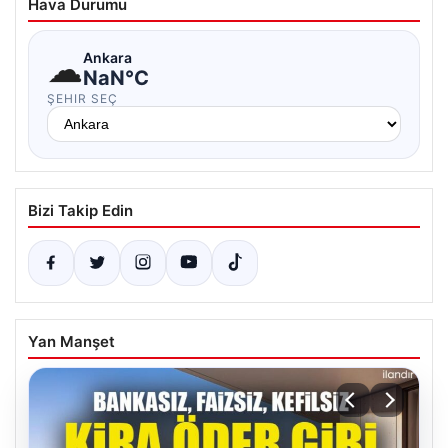
Hava Durumu
☁
Ankara
NaN°C
ŞEHIR SEÇ
Bizi Takip Edin
Yan Manşet