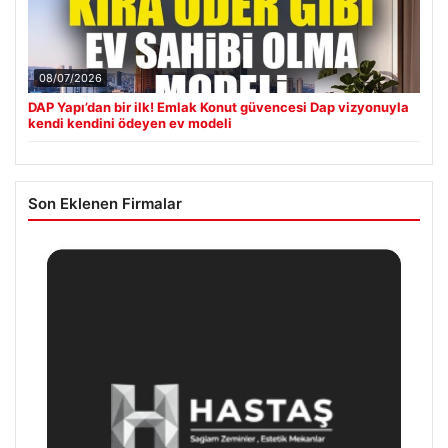
08/07/2026
DAP Yapı’dan bir ilk! Emlak Konut güvencesi Dap vizyonuyla
kendi kendini ödeyen ev modeli
Son Eklenen Firmalar