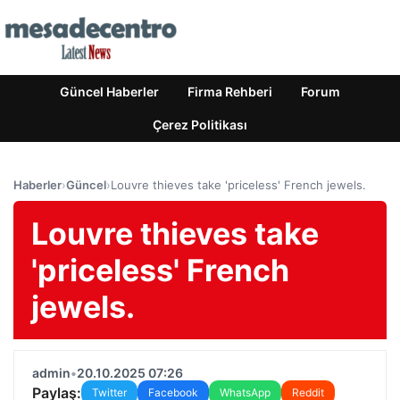
Güncel Haberler
Firma Rehberi
Forum
Çerez Politikası
Haberler
›
Güncel
›
Louvre thieves take 'priceless' French jewels.
Louvre thieves take
'priceless' French
jewels.
admin
•
20.10.2025 07:26
Paylaş:
Twitter
Facebook
WhatsApp
Reddit