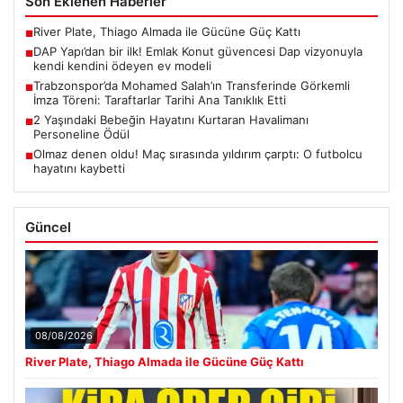
Son Eklenen Haberler
River Plate, Thiago Almada ile Gücüne Güç Kattı
■
DAP Yapı’dan bir ilk! Emlak Konut güvencesi Dap vizyonuyla
■
kendi kendini ödeyen ev modeli
Trabzonspor’da Mohamed Salah’ın Transferinde Görkemli
■
İmza Töreni: Taraftarlar Tarihi Ana Tanıklık Etti
2 Yaşındaki Bebeğin Hayatını Kurtaran Havalimanı
■
Personeline Ödül
Olmaz denen oldu! Maç sırasında yıldırım çarptı: O futbolcu
■
hayatını kaybetti
Güncel
08/08/2026
River Plate, Thiago Almada ile Gücüne Güç Kattı