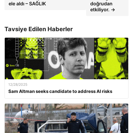
ele aldı – SAĞLIK
doğrudan
etkiliyor. →
Tavsiye Edilen Haberler
12/28/2025
Sam Altman seeks candidate to address AI risks