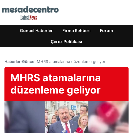
Güncel Haberler
Firma Rehberi
Forum
Çerez Politikası
Haberler
›
Güncel
›
MHRS atamalarına düzenleme geliyor
MHRS atamalarına
düzenleme geliyor