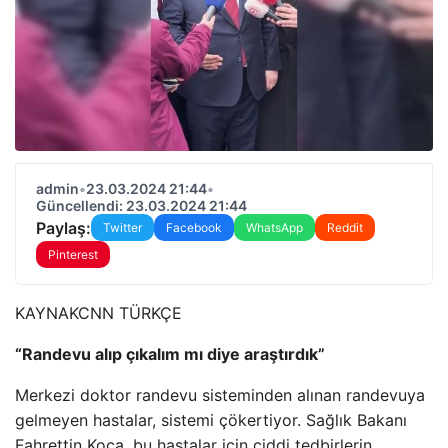
admin
•
23.03.2024 21:44
•
Güncellendi: 23.03.2024 21:44
Paylaş:
Twitter
Facebook
WhatsApp
Reddit
Pinterest
KAYNAK
CNN TÜRKÇE
“Randevu alıp çıkalım mı diye araştırdık”
Merkezi doktor randevu sisteminden alınan randevuya
gelmeyen hastalar, sistemi çökertiyor. Sağlık Bakanı
Fahrettin Koca, bu hastalar için ciddi tedbirlerin