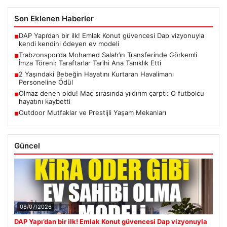
Son Eklenen Haberler
DAP Yapı’dan bir ilk! Emlak Konut güvencesi Dap vizyonuyla
■
kendi kendini ödeyen ev modeli
Trabzonspor’da Mohamed Salah’ın Transferinde Görkemli
■
İmza Töreni: Taraftarlar Tarihi Ana Tanıklık Etti
2 Yaşındaki Bebeğin Hayatını Kurtaran Havalimanı
■
Personeline Ödül
Olmaz denen oldu! Maç sırasında yıldırım çarptı: O futbolcu
■
hayatını kaybetti
Outdoor Mutfaklar ve Prestijli Yaşam Mekanları
■
Güncel
08/07/2026
DAP Yapı’dan bir ilk! Emlak Konut güvencesi Dap vizyonuyla