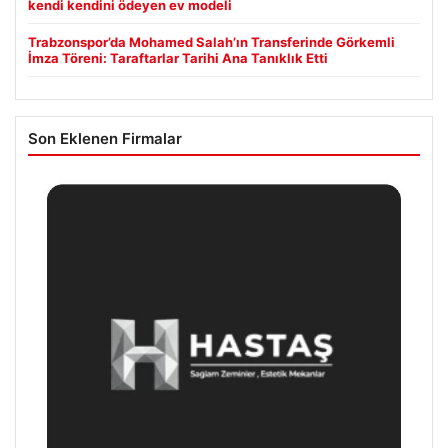
kendi kendini ödeyen ev modeli
Trabzonspor’da Mohamed Salah’ın Transferinde Görkemli
İmza Töreni: Taraftarlar Tarihi Ana Tanıklık Etti
Son Eklenen Firmalar