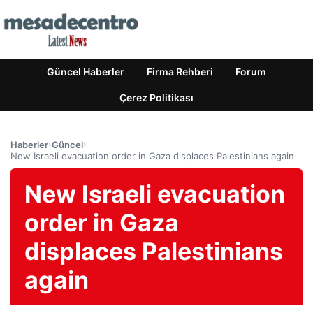
Güncel Haberler
Firma Rehberi
Forum
Çerez Politikası
Haberler
›
Güncel
›
New Israeli evacuation order in Gaza displaces Palestinians again
New Israeli evacuation
order in Gaza
displaces Palestinians
again