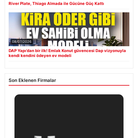
River Plate, Thiago Almada ile Gücüne Güç Kattı
08/07/2026
DAP Yapı’dan bir ilk! Emlak Konut güvencesi Dap vizyonuyla
kendi kendini ödeyen ev modeli
Son Eklenen Firmalar