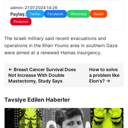
admin
•
27.07.2024 14:26
Paylaş:
Twitter
Facebook
WhatsApp
Reddit
Pinterest
The Israeli military said recent evacuations and
operations in the Khan Younis area in southern Gaza
were aimed at a renewed Hamas insurgency.
← Breast Cancer Survival Does
How to solve
Not Increase With Double
a problem like
Mastectomy, Study Says
Elon's? →
Tavsiye Edilen Haberler