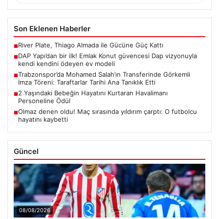
Son Eklenen Haberler
River Plate, Thiago Almada ile Gücüne Güç Kattı
■
DAP Yapı’dan bir ilk! Emlak Konut güvencesi Dap vizyonuyla
■
kendi kendini ödeyen ev modeli
Trabzonspor’da Mohamed Salah’ın Transferinde Görkemli
■
İmza Töreni: Taraftarlar Tarihi Ana Tanıklık Etti
2 Yaşındaki Bebeğin Hayatını Kurtaran Havalimanı
■
Personeline Ödül
Olmaz denen oldu! Maç sırasında yıldırım çarptı: O futbolcu
■
hayatını kaybetti
Güncel
08/08/2026