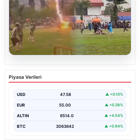
04.08.2026
Olmaz denen oldu! Maç sırasında
Piyasa Verileri
yıldırım çarptı: O futbolcu hayatını
kaybetti
USD
47.58
▲ +0.10%
EUR
55.00
▲ +0.26%
ALTIN
6514.0
▲ +4.54%
BTC
3063642
▲ +0.94%