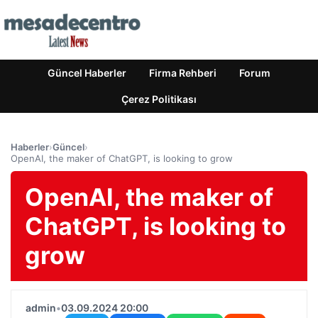
Güncel Haberler
Firma Rehberi
Forum
Çerez Politikası
Haberler
›
Güncel
›
OpenAI, the maker of ChatGPT, is looking to grow
OpenAI, the maker of
ChatGPT, is looking to
grow
admin
•
03.09.2024 20:00