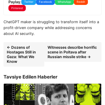
Paylaş:
Twitter
Facebook
WhatsApp
Reddit
Pinterest
ChatGPT maker is struggling to transform itself into a
profit-driven company while addressing concerns
about AI security.
← Dozens of
Witnesses describe horrific
Hostages Still in
scene in Poltava after
Gaza: What We
Russian missile strike →
Know
Tavsiye Edilen Haberler