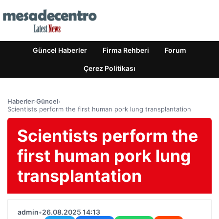
Güncel Haberler
Firma Rehberi
Forum
Çerez Politikası
Haberler
›
Güncel
›
Scientists perform the first human pork lung transplantation
Scientists perform the
first human pork lung
transplantation
admin
•
26.08.2025 14:13