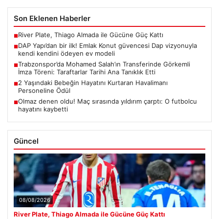
Son Eklenen Haberler
River Plate, Thiago Almada ile Gücüne Güç Kattı
■
DAP Yapı’dan bir ilk! Emlak Konut güvencesi Dap vizyonuyla
■
kendi kendini ödeyen ev modeli
Trabzonspor’da Mohamed Salah’ın Transferinde Görkemli
■
İmza Töreni: Taraftarlar Tarihi Ana Tanıklık Etti
2 Yaşındaki Bebeğin Hayatını Kurtaran Havalimanı
■
Personeline Ödül
Olmaz denen oldu! Maç sırasında yıldırım çarptı: O futbolcu
■
hayatını kaybetti
Güncel
08/08/2026
River Plate, Thiago Almada ile Gücüne Güç Kattı