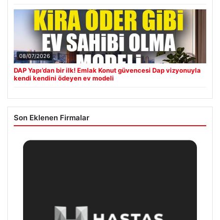
08/07/2026
DAP Yapı’dan bir ilk! Emlak Konut güvencesi Dap vizyonuyla
kendi kendini ödeyen ev modeli
Son Eklenen Firmalar