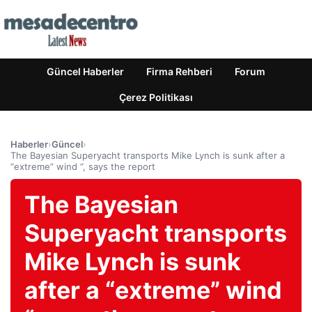
Güncel Haberler
Firma Rehberi
Forum
Çerez Politikası
Haberler
›
Güncel
›
The Bayesian Superyacht transports Mike Lynch is sunk after a
“extreme” wind “, says the report
The Bayesian
Superyacht transports
Mike Lynch is sunk
after a “extreme” wind