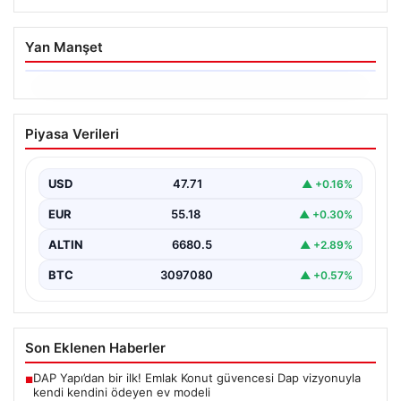
Yan Manşet
06.08.2026
Trabzonspor’da Mohamed Salah’ın
Piyasa Verileri
Transferinde Görkemli İmza Töreni:
Taraftarlar Tarihi Ana Tanıklık Etti
USD
47.71
▲ +0.16%
Trabzonspor, dünya futbolunun yıldız isimlerinden
Mohamed Salah’ı renklerine bağlamanın gururunu
EUR
55.18
▲ +0.30%
yaşıyor. Yoğun ilgiyle karşılanan…
ALTIN
6680.5
▲ +2.89%
BTC
3097080
▲ +0.57%
Son Eklenen Haberler
DAP Yapı’dan bir ilk! Emlak Konut güvencesi Dap vizyonuyla
■
kendi kendini ödeyen ev modeli