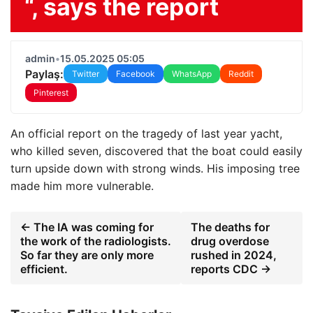
“, says the report
admin
•
15.05.2025 05:05
Paylaş:
Twitter
Facebook
WhatsApp
Reddit
Pinterest
An official report on the tragedy of last year yacht,
who killed seven, discovered that the boat could easily
turn upside down with strong winds. His imposing tree
made him more vulnerable.
← The IA was coming for
The deaths for
the work of the radiologists.
drug overdose
So far they are only more
rushed in 2024,
efficient.
reports CDC →