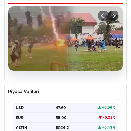
04.08.2026
Olmaz denen oldu! Maç sırasında
Piyasa Verileri
yıldırım çarptı: O futbolcu hayatını
kaybetti
USD
47.60
▲ +0.06%
EUR
55.00
▼ -0.02%
ALTIN
6524.2
▲ +0.43%