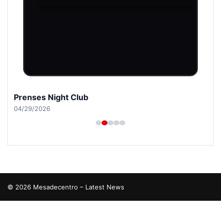
Prenses Night Club
04/29/2026
© 2026 Mesadecentro – Latest News
tcio