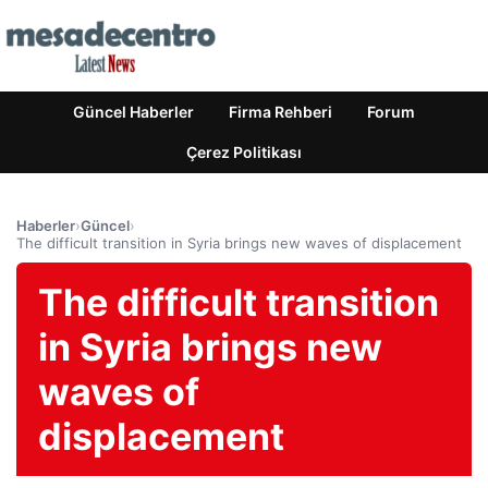
Güncel Haberler
Firma Rehberi
Forum
Çerez Politikası
Haberler
›
Güncel
›
The difficult transition in Syria brings new waves of displacement
The difficult transition
in Syria brings new
waves of
displacement