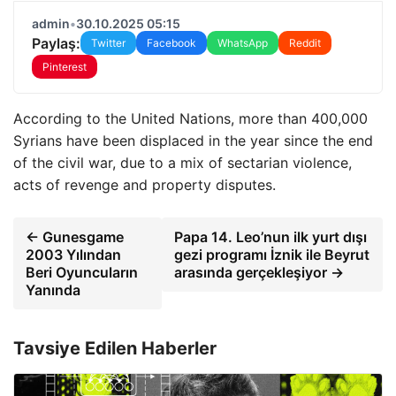
admin
•
30.10.2025 05:15
Paylaş:
Twitter
Facebook
WhatsApp
Reddit
Pinterest
According to the United Nations, more than 400,000
Syrians have been displaced in the year since the end
of the civil war, due to a mix of sectarian violence,
acts of revenge and property disputes.
← Gunesgame
Papa 14. Leo’nun ilk yurt dışı
2003 Yılından
gezi programı İznik ile Beyrut
Beri Oyuncuların
arasında gerçekleşiyor →
Yanında
Tavsiye Edilen Haberler