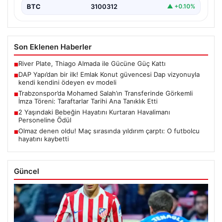
BTC
3100312
▲ +0.10%
Son Eklenen Haberler
River Plate, Thiago Almada ile Gücüne Güç Kattı
■
DAP Yapı’dan bir ilk! Emlak Konut güvencesi Dap vizyonuyla
■
kendi kendini ödeyen ev modeli
Trabzonspor’da Mohamed Salah’ın Transferinde Görkemli
■
İmza Töreni: Taraftarlar Tarihi Ana Tanıklık Etti
2 Yaşındaki Bebeğin Hayatını Kurtaran Havalimanı
■
Personeline Ödül
Olmaz denen oldu! Maç sırasında yıldırım çarptı: O futbolcu
■
hayatını kaybetti
Güncel