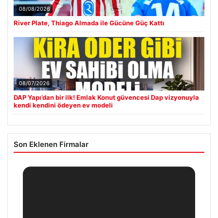
08/08/2026
River Plate, Thiago Almada ile Gücüne Güç Kattı
08/07/2026
DAP Yapı’dan bir ilk! Emlak Konut güvencesi Dap vizyonuyla
kendi kendini ödeyen ev modeli
Son Eklenen Firmalar