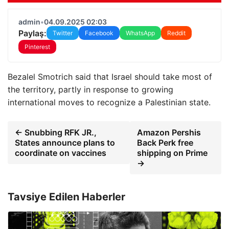
admin
•
04.09.2025 02:03
Paylaş:
Twitter
Facebook
WhatsApp
Reddit
Pinterest
Bezalel Smotrich said that Israel should take most of
the territory, partly in response to growing
international moves to recognize a Palestinian state.
← Snubbing RFK JR.,
Amazon Pershis
States announce plans to
Back Perk free
coordinate on vaccines
shipping on Prime
→
Tavsiye Edilen Haberler