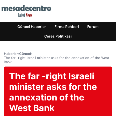
Güncel Haberler
Firma Rehberi
Forum
Çerez Politikası
Haberler
›
Güncel
›
The far -right Israeli minister asks for the annexation of the West
Bank
The far -right Israeli
minister asks for the
annexation of the
West Bank