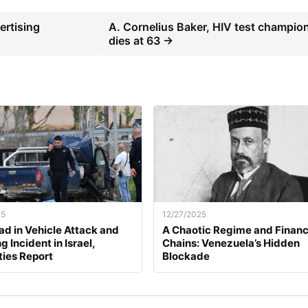
ertising
A. Cornelius Baker, HIV test champio
dies at 63 →
25
12/27/2025
d in Vehicle Attack and
A Chaotic Regime and Financ
 Incident in Israel,
Chains: Venezuela’s Hidden
ties Report
Blockade