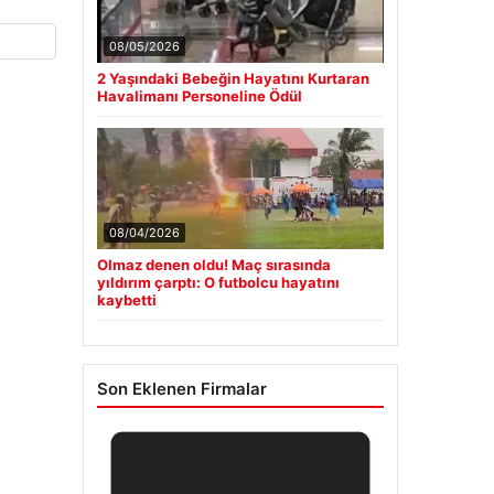
08/05/2026
2 Yaşındaki Bebeğin Hayatını Kurtaran
Havalimanı Personeline Ödül
08/04/2026
Olmaz denen oldu! Maç sırasında
yıldırım çarptı: O futbolcu hayatını
kaybetti
Son Eklenen Firmalar