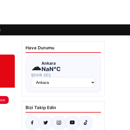
ı
Hava Durumu
☁
Ankara
NaN°C
ŞEHIR SEÇ
rest
Bizi Takip Edin