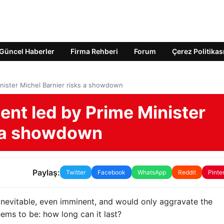
Güncel Haberler
Firma Rehberi
Forum
Çerez Politikas
nister Michel Barnier risks a showdown
nt led by Prime Minister
s a showdown
Paylaş:
Twitter
Facebook
WhatsApp
Reddit
Pinte
inevitable, even imminent, and would only aggravate the
eems to be: how long can it last?