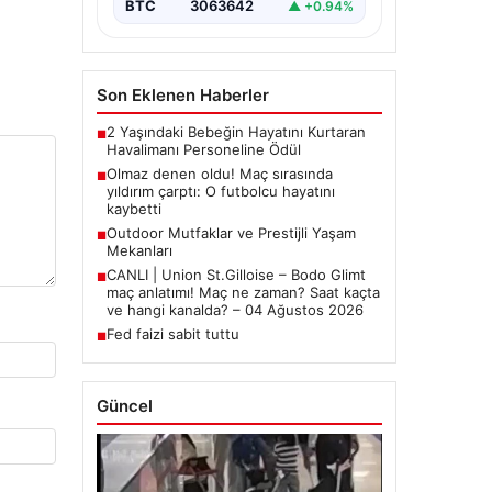
BTC
3063642
▲ +0.94%
Son Eklenen Haberler
2 Yaşındaki Bebeğin Hayatını Kurtaran
■
Havalimanı Personeline Ödül
Olmaz denen oldu! Maç sırasında
■
yıldırım çarptı: O futbolcu hayatını
kaybetti
Outdoor Mutfaklar ve Prestijli Yaşam
■
Mekanları
CANLI | Union St.Gilloise – Bodo Glimt
■
maç anlatımı! Maç ne zaman? Saat kaçta
ve hangi kanalda? – 04 Ağustos 2026
Fed faizi sabit tuttu
■
Güncel