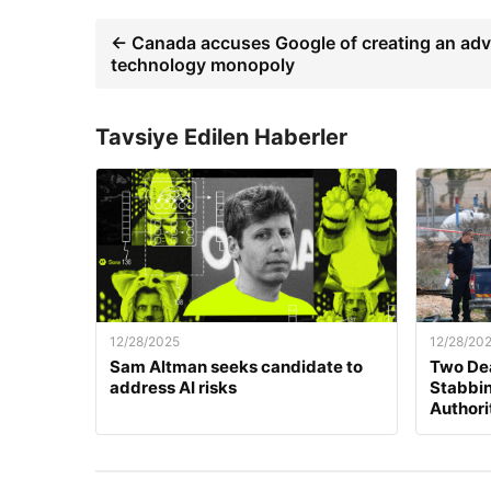
← Canada accuses Google of creating an adv
technology monopoly
Tavsiye Edilen Haberler
12/28/2025
12/28/20
Sam Altman seeks candidate to
Two Dea
address AI risks
Stabbing
Authori