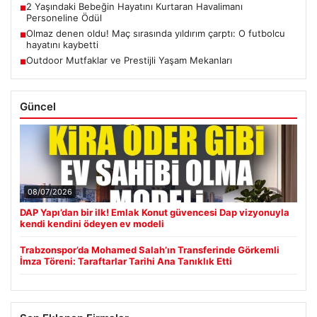
2 Yaşındaki Bebeğin Hayatını Kurtaran Havalimanı
■
Personeline Ödül
Olmaz denen oldu! Maç sırasında yıldırım çarptı: O futbolcu
■
hayatını kaybetti
Outdoor Mutfaklar ve Prestijli Yaşam Mekanları
■
Güncel
08/07/2026
DAP Yapı’dan bir ilk! Emlak Konut güvencesi Dap vizyonuyla
kendi kendini ödeyen ev modeli
Trabzonspor’da Mohamed Salah’ın Transferinde Görkemli
İmza Töreni: Taraftarlar Tarihi Ana Tanıklık Etti