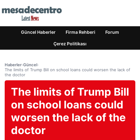
Güncel Haberler
Firma Rehberi
Forum
Çerez Politikası
Haberler
›
Güncel
›
The limits of Trump Bill on school loans could worsen the lack of
the doctor
The limits of Trump Bill
on school loans could
worsen the lack of the
doctor