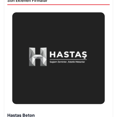
Son Eklenen Firmalar
Prenses Night Club