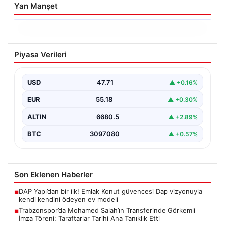
Yan Manşet
06.08.2026
Trabzonspor’da Mohamed Salah’ın
Piyasa Verileri
Transferinde Görkemli İmza Töreni:
Taraftarlar Tarihi Ana Tanıklık Etti
USD
47.71
▲ +0.16%
Trabzonspor, dünya futbolunun yıldız isimlerinden
Mohamed Salah’ı renklerine bağlamanın gururunu
EUR
55.18
▲ +0.30%
yaşıyor. Yoğun ilgiyle karşılanan…
ALTIN
6680.5
▲ +2.89%
BTC
3097080
▲ +0.57%
Son Eklenen Haberler
DAP Yapı’dan bir ilk! Emlak Konut güvencesi Dap vizyonuyla
■
kendi kendini ödeyen ev modeli
Trabzonspor’da Mohamed Salah’ın Transferinde Görkemli
■
İmza Töreni: Taraftarlar Tarihi Ana Tanıklık Etti