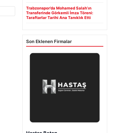
Trabzonspor’da Mohamed Salah’ın
Transferinde Görkemli İmza Töreni:
Taraftarlar Tarihi Ana Tanıklık Etti
Son Eklenen Firmalar
Hastaş Beton