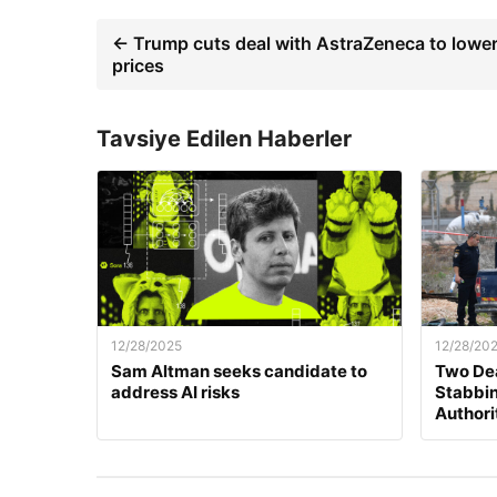
← Trump cuts deal with AstraZeneca to lowe
prices
Tavsiye Edilen Haberler
12/28/2025
12/28/20
Sam Altman seeks candidate to
Two Dea
address AI risks
Stabbing
Authori