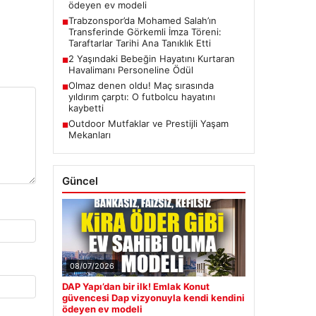
ödeyen ev modeli
Trabzonspor’da Mohamed Salah’ın
■
Transferinde Görkemli İmza Töreni:
Taraftarlar Tarihi Ana Tanıklık Etti
2 Yaşındaki Bebeğin Hayatını Kurtaran
■
Havalimanı Personeline Ödül
Olmaz denen oldu! Maç sırasında
■
yıldırım çarptı: O futbolcu hayatını
kaybetti
Outdoor Mutfaklar ve Prestijli Yaşam
■
Mekanları
Güncel
08/07/2026
DAP Yapı’dan bir ilk! Emlak Konut
güvencesi Dap vizyonuyla kendi kendini
ödeyen ev modeli