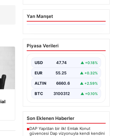
Yan Manşet
06.08.2026
Trabzonspor’da
Piyasa Verileri
Mohamed Salah’ın
Transferinde Görkemli
İmza Töreni: Taraftarlar
USD
47.74
▲ +0.18%
Tarihi Ana Tanıklık Etti
EUR
55.25
▲ +0.32%
Trabzonspor, dünya futbolunun
yıldız isimlerinden Mohamed
ALTIN
6660.6
▲ +2.59%
Salah’ı renklerine bağlamanın
gururunu yaşıyor. Yoğun ilgiyle
BTC
3100312
▲ +0.10%
karşılanan…
ial
Son Eklenen Haberler
DAP Yapı’dan bir ilk! Emlak Konut
■
güvencesi Dap vizyonuyla kendi kendini