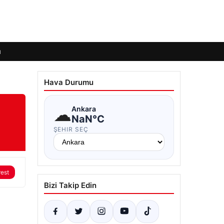
ı
Hava Durumu
☁
Ankara
NaN°C
ŞEHIR SEÇ
rest
Bizi Takip Edin