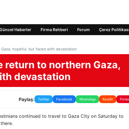
Güncel Haberler
Firma Rehberi
Forum
Çerez Politikas
 Gaza, hopeful, but faced with devastation
 return to northern Gaza,
ith devastation
Paylaş:
Twitter
Facebook
WhatsApp
Reddit
Pinte
estinians continued to travel to Gaza City on Saturday to
there.