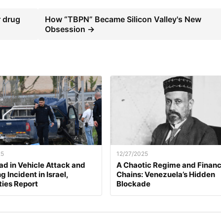
r drug
How “TBPN” Became Silicon Valley's New
Obsession →
25
12/27/2025
d in Vehicle Attack and
A Chaotic Regime and Financ
 Incident in Israel,
Chains: Venezuela’s Hidden
ties Report
Blockade