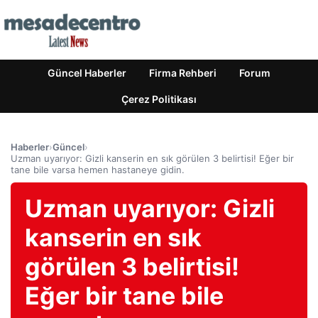
Güncel Haberler
Firma Rehberi
Forum
Çerez Politikası
Haberler
›
Güncel
›
Uzman uyarıyor: Gizli kanserin en sık görülen 3 belirtisi! Eğer bir
tane bile varsa hemen hastaneye gidin.
Uzman uyarıyor: Gizli
kanserin en sık
görülen 3 belirtisi!
Eğer bir tane bile