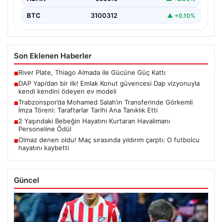
BTC
3100312
▲ +0.10%
Son Eklenen Haberler
River Plate, Thiago Almada ile Gücüne Güç Kattı
■
DAP Yapı’dan bir ilk! Emlak Konut güvencesi Dap vizyonuyla
■
kendi kendini ödeyen ev modeli
Trabzonspor’da Mohamed Salah’ın Transferinde Görkemli
■
İmza Töreni: Taraftarlar Tarihi Ana Tanıklık Etti
2 Yaşındaki Bebeğin Hayatını Kurtaran Havalimanı
■
Personeline Ödül
Olmaz denen oldu! Maç sırasında yıldırım çarptı: O futbolcu
■
hayatını kaybetti
Güncel