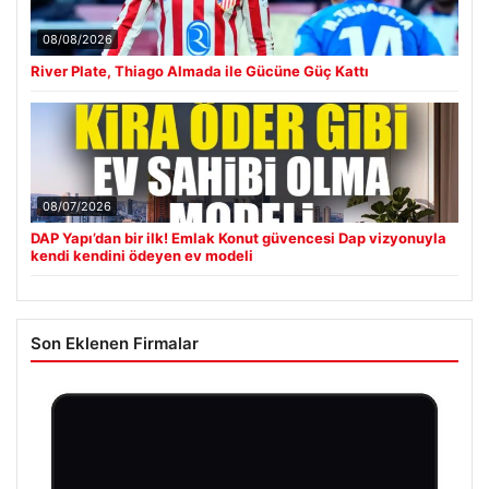
08/08/2026
River Plate, Thiago Almada ile Gücüne Güç Kattı
08/07/2026
DAP Yapı’dan bir ilk! Emlak Konut güvencesi Dap vizyonuyla
kendi kendini ödeyen ev modeli
Son Eklenen Firmalar