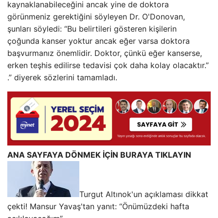
kaynaklanabileceğini ancak yine de doktora
görünmeniz gerektiğini söyleyen Dr. O'Donovan,
şunları söyledi: “Bu belirtileri gösteren kişilerin
çoğunda kanser yoktur ancak eğer varsa doktora
başvurmanız önemlidir. Doktor, çünkü eğer kanserse,
erken teşhis edilirse tedavisi çok daha kolay olacaktır.”
.” diyerek sözlerini tamamladı.
ANA SAYFAYA DÖNMEK İÇİN BURAYA TIKLAYIN
Turgut Altınok'un açıklaması dikkat
çekti! Mansur Yavaş'tan yanıt: “Önümüzdeki hafta