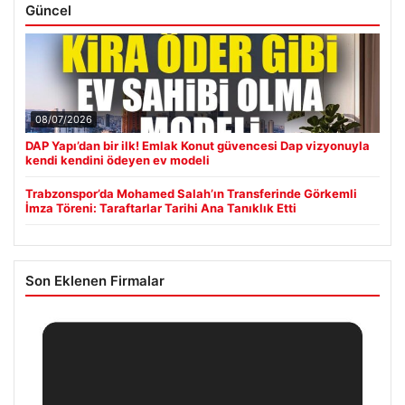
Güncel
08/07/2026
DAP Yapı’dan bir ilk! Emlak Konut güvencesi Dap vizyonuyla
kendi kendini ödeyen ev modeli
Trabzonspor’da Mohamed Salah’ın Transferinde Görkemli
İmza Töreni: Taraftarlar Tarihi Ana Tanıklık Etti
Son Eklenen Firmalar