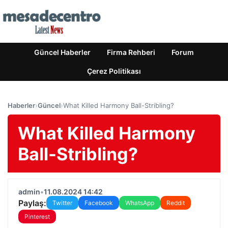
Güncel Haberler
Firma Rehberi
Forum
Çerez Politikası
Haberler
›
Güncel
›
What Killed Harmony Ball-Stribling?
What Killed Harmony
Ball-Stribling?
admin
•
11.08.2024 14:42
Paylaş:
Twitter
Facebook
WhatsApp
Reddit
Pinterest