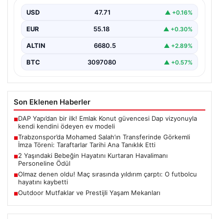
Taraftarlar Tarihi Ana Tanıklık Etti
USD
47.71
▲ +0.16%
Trabzonspor, dünya futbolunun yıldız isimlerinden
Mohamed Salah’ı renklerine bağlamanın gururunu
EUR
55.18
▲ +0.30%
yaşıyor. Yoğun ilgiyle karşılanan…
ALTIN
6680.5
▲ +2.89%
BTC
3097080
▲ +0.57%
Son Eklenen Haberler
DAP Yapı’dan bir ilk! Emlak Konut güvencesi Dap vizyonuyla
■
kendi kendini ödeyen ev modeli
Trabzonspor’da Mohamed Salah’ın Transferinde Görkemli
■
İmza Töreni: Taraftarlar Tarihi Ana Tanıklık Etti
2 Yaşındaki Bebeğin Hayatını Kurtaran Havalimanı
■
Personeline Ödül
Olmaz denen oldu! Maç sırasında yıldırım çarptı: O futbolcu
■
hayatını kaybetti
Outdoor Mutfaklar ve Prestijli Yaşam Mekanları
■