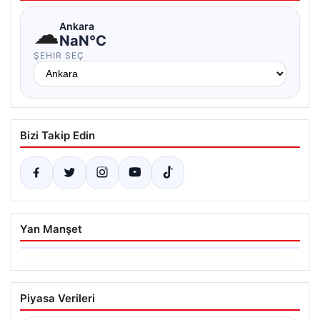
☁
Ankara
NaN°C
ŞEHIR SEÇ
Bizi Takip Edin
Yan Manşet
06.08.2026
Trabzonspor’da Mohamed Salah’ın
Piyasa Verileri
Transferinde Görkemli İmza Töreni: