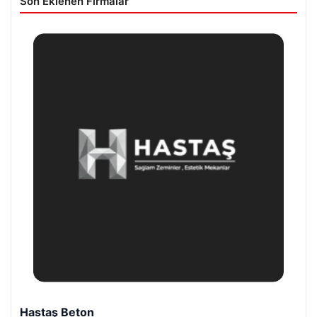
Son Eklenen Firmalar
Prenses Night Club