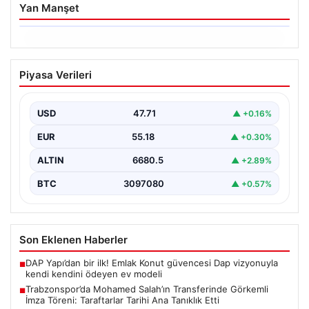
Yan Manşet
06.08.2026
Trabzonspor’da Mohamed Salah’ın
Piyasa Verileri
Transferinde Görkemli İmza Töreni:
Taraftarlar Tarihi Ana Tanıklık Etti
USD
47.71
▲ +0.16%
Trabzonspor, dünya futbolunun yıldız isimlerinden
Mohamed Salah’ı renklerine bağlamanın gururunu
EUR
55.18
▲ +0.30%
yaşıyor. Yoğun ilgiyle karşılanan…
ALTIN
6680.5
▲ +2.89%
BTC
3097080
▲ +0.57%
Son Eklenen Haberler
DAP Yapı’dan bir ilk! Emlak Konut güvencesi Dap vizyonuyla
■
kendi kendini ödeyen ev modeli
Trabzonspor’da Mohamed Salah’ın Transferinde Görkemli
■
İmza Töreni: Taraftarlar Tarihi Ana Tanıklık Etti