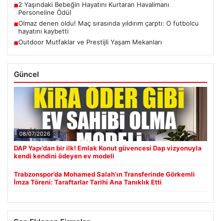
2 Yaşındaki Bebeğin Hayatını Kurtaran Havalimanı
■
Personeline Ödül
Olmaz denen oldu! Maç sırasında yıldırım çarptı: O futbolcu
■
hayatını kaybetti
Outdoor Mutfaklar ve Prestijli Yaşam Mekanları
■
Güncel
08/07/2026
DAP Yapı’dan bir ilk! Emlak Konut güvencesi Dap vizyonuyla
kendi kendini ödeyen ev modeli
Trabzonspor’da Mohamed Salah’ın Transferinde Görkemli
İmza Töreni: Taraftarlar Tarihi Ana Tanıklık Etti