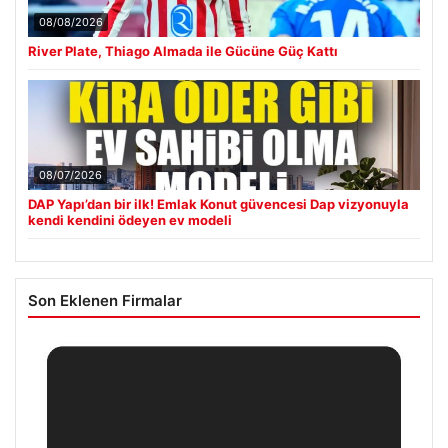
08/08/2026
River Plate, Thiago Almada ile Gücüne Güç Kattı
08/07/2026
DAP Yapı’dan bir ilk! Emlak Konut güvencesi Dap vizyonuyla
kendi kendini ödeyen ev modeli
Son Eklenen Firmalar