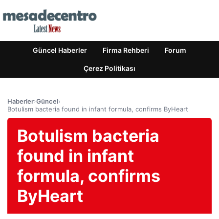
Güncel Haberler
Firma Rehberi
Forum
Çerez Politikası
Haberler
›
Güncel
›
Botulism bacteria found in infant formula, confirms ByHeart
Botulism bacteria
found in infant
formula, confirms
ByHeart