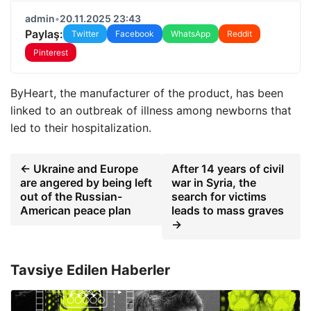
admin
•
20.11.2025 23:43
Paylaş:
Twitter
Facebook
WhatsApp
Reddit
Pinterest
ByHeart, the manufacturer of the product, has been
linked to an outbreak of illness among newborns that
led to their hospitalization.
← Ukraine and Europe
After 14 years of civil
are angered by being left
war in Syria, the
out of the Russian-
search for victims
American peace plan
leads to mass graves
→
Tavsiye Edilen Haberler