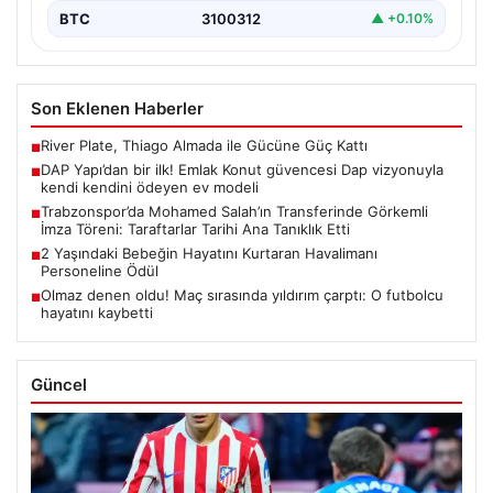
BTC
3100312
▲ +0.10%
Son Eklenen Haberler
River Plate, Thiago Almada ile Gücüne Güç Kattı
■
DAP Yapı’dan bir ilk! Emlak Konut güvencesi Dap vizyonuyla
■
kendi kendini ödeyen ev modeli
Trabzonspor’da Mohamed Salah’ın Transferinde Görkemli
■
İmza Töreni: Taraftarlar Tarihi Ana Tanıklık Etti
2 Yaşındaki Bebeğin Hayatını Kurtaran Havalimanı
■
Personeline Ödül
Olmaz denen oldu! Maç sırasında yıldırım çarptı: O futbolcu
■
hayatını kaybetti
Güncel