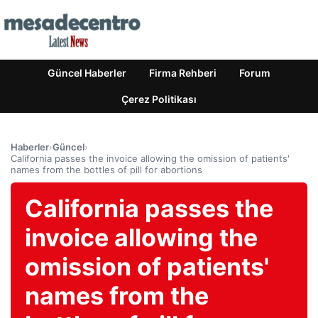
Güncel Haberler
Firma Rehberi
Forum
Çerez Politikası
Haberler
›
Güncel
›
California passes the invoice allowing the omission of patients'
names from the bottles of pill for abortions
California passes the
invoice allowing the
omission of patients'
names from the