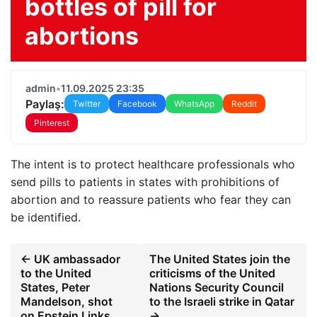
bottles of pill for
abortions
admin
•
11.09.2025 23:35
Paylaş:
Twitter
Facebook
WhatsApp
Reddit
Pinterest
The intent is to protect healthcare professionals who
send pills to patients in states with prohibitions of
abortion and to reassure patients who fear they can
be identified.
← UK ambassador
The United States join the
to the United
criticisms of the United
States, Peter
Nations Security Council
Mandelson, shot
to the Israeli strike in Qatar
on Epstein Links
→