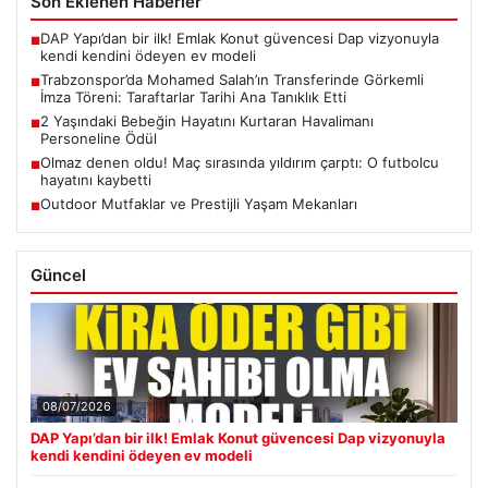
Son Eklenen Haberler
DAP Yapı’dan bir ilk! Emlak Konut güvencesi Dap vizyonuyla
■
kendi kendini ödeyen ev modeli
Trabzonspor’da Mohamed Salah’ın Transferinde Görkemli
■
İmza Töreni: Taraftarlar Tarihi Ana Tanıklık Etti
2 Yaşındaki Bebeğin Hayatını Kurtaran Havalimanı
■
Personeline Ödül
Olmaz denen oldu! Maç sırasında yıldırım çarptı: O futbolcu
■
hayatını kaybetti
Outdoor Mutfaklar ve Prestijli Yaşam Mekanları
■
Güncel
08/07/2026
DAP Yapı’dan bir ilk! Emlak Konut güvencesi Dap vizyonuyla
kendi kendini ödeyen ev modeli