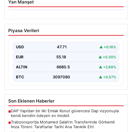
Yan Manşet
06.08.2026
Trabzonspor’da Mohamed Salah’ın
Piyasa Verileri
Transferinde Görkemli İmza Töreni:
Taraftarlar Tarihi Ana Tanıklık Etti
USD
47.71
▲ +0.16%
Trabzonspor, dünya futbolunun yıldız isimlerinden
Mohamed Salah’ı renklerine bağlamanın gururunu
EUR
55.18
▲ +0.30%
yaşıyor. Yoğun ilgiyle karşılanan…
ALTIN
6680.5
▲ +2.89%
BTC
3097080
▲ +0.57%
Son Eklenen Haberler
DAP Yapı’dan bir ilk! Emlak Konut güvencesi Dap vizyonuyla
■
kendi kendini ödeyen ev modeli
Trabzonspor’da Mohamed Salah’ın Transferinde Görkemli
■
İmza Töreni: Taraftarlar Tarihi Ana Tanıklık Etti