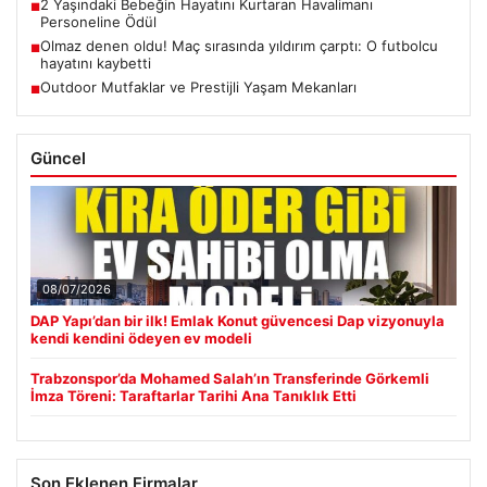
2 Yaşındaki Bebeğin Hayatını Kurtaran Havalimanı
■
Personeline Ödül
Olmaz denen oldu! Maç sırasında yıldırım çarptı: O futbolcu
■
hayatını kaybetti
Outdoor Mutfaklar ve Prestijli Yaşam Mekanları
■
Güncel
08/07/2026
DAP Yapı’dan bir ilk! Emlak Konut güvencesi Dap vizyonuyla
kendi kendini ödeyen ev modeli
Trabzonspor’da Mohamed Salah’ın Transferinde Görkemli
İmza Töreni: Taraftarlar Tarihi Ana Tanıklık Etti
Son Eklenen Firmalar