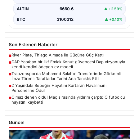
ALTIN
6660.6
▲ +2.59%
BTC
3100312
▲ +0.10%
Son Eklenen Haberler
River Plate, Thiago Almada ile Gücüne Güç Kattı
■
DAP Yapı’dan bir ilk! Emlak Konut güvencesi Dap vizyonuyla
■
kendi kendini ödeyen ev modeli
Trabzonspor’da Mohamed Salah’ın Transferinde Görkemli
■
İmza Töreni: Taraftarlar Tarihi Ana Tanıklık Etti
2 Yaşındaki Bebeğin Hayatını Kurtaran Havalimanı
■
Personeline Ödül
Olmaz denen oldu! Maç sırasında yıldırım çarptı: O futbolcu
■
hayatını kaybetti
Güncel