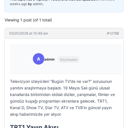
weeks ago
by
admin
.
Viewing 1 post (of 1 total)
05/20/2026 at 10:48 am
#12788
A
admin
Keymaster
Televizyon izleyicileri “Bugün TV’de ne var?” sorusunun
yanıtını araştırmaya başladı. 19 Mayıs Salı günü ulusal
kanallarda birbirinden iddialı diziler, yarışmalar, filmler ve
gündüz kuşağı programları ekranlara gelecek. TRT1,
Kanal D, Show TV, Star TV, ATV ve TV8’in güncel yayın
akışı haberimizde yer alıyor.
TRT1 Yayın Akışı