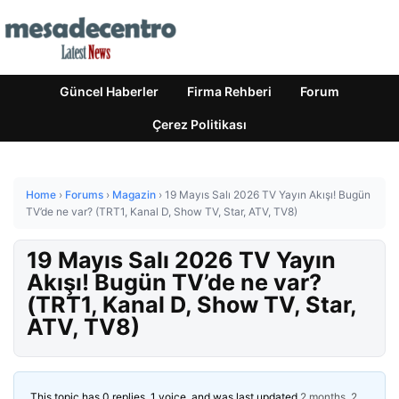
Güncel Haberler
Firma Rehberi
Forum
Çerez Politikası
Home
›
Forums
›
Magazin
›
19 Mayıs Salı 2026 TV Yayın Akışı! Bugün
TV’de ne var? (TRT1, Kanal D, Show TV, Star, ATV, TV8)
19 Mayıs Salı 2026 TV Yayın
Akışı! Bugün TV’de ne var?
(TRT1, Kanal D, Show TV, Star,
ATV, TV8)
This topic has 0 replies, 1 voice, and was last updated
2 months, 2