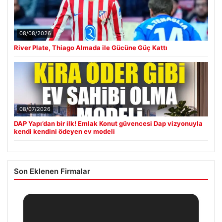
08/08/2026
River Plate, Thiago Almada ile Gücüne Güç Kattı
08/07/2026
DAP Yapı’dan bir ilk! Emlak Konut güvencesi Dap vizyonuyla
kendi kendini ödeyen ev modeli
Son Eklenen Firmalar