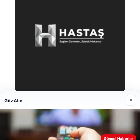
×
Göz Atın
Prenses Night Club
04/29/2026
Web sitemizi nasıl kullandığınızı daha iyi anlayabilmek,
Güncel Haberler