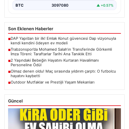
BTC
3097080
▲ +0.57%
Son Eklenen Haberler
DAP Yapı’dan bir ilk! Emlak Konut güvencesi Dap vizyonuyla
■
kendi kendini ödeyen ev modeli
Trabzonspor’da Mohamed Salah’ın Transferinde Görkemli
■
İmza Töreni: Taraftarlar Tarihi Ana Tanıklık Etti
2 Yaşındaki Bebeğin Hayatını Kurtaran Havalimanı
■
Personeline Ödül
Olmaz denen oldu! Maç sırasında yıldırım çarptı: O futbolcu
■
hayatını kaybetti
Outdoor Mutfaklar ve Prestijli Yaşam Mekanları
■
Güncel