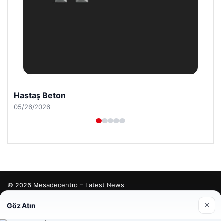
Hastaş Beton
05/26/2026
© 2026 Mesadecentro – Latest News
etcio
×
Göz Atın