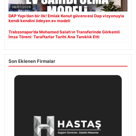
08/07/2026
DAP Yapı’dan bir ilk! Emlak Konut güvencesi Dap vizyonuyla
kendi kendini ödeyen ev modeli
Trabzonspor’da Mohamed Salah’ın Transferinde Görkemli
İmza Töreni: Taraftarlar Tarihi Ana Tanıklık Etti
Son Eklenen Firmalar