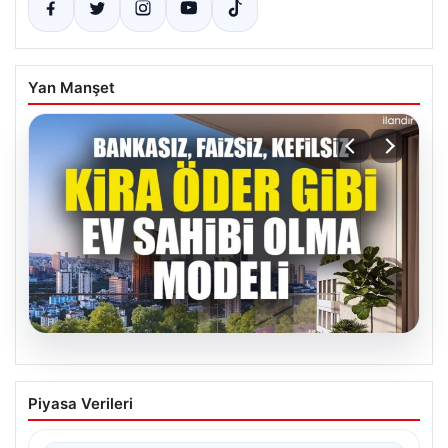
Yan Manşet
07.08.2026
DAP Yapı’dan bir ilk! Emlak Konut
Piyasa Verileri
güvencesi Dap vizyonuyla kendi
kendini ödeyen ev modeli