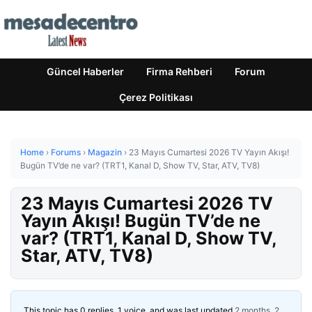
Güncel Haberler
Firma Rehberi
Forum
Çerez Politikası
Home
›
Forums
›
Magazin
›
23 Mayıs Cumartesi 2026 TV Yayın Akışı!
Bugün TV’de ne var? (TRT1, Kanal D, Show TV, Star, ATV, TV8)
23 Mayıs Cumartesi 2026 TV
Yayın Akışı! Bugün TV’de ne
var? (TRT1, Kanal D, Show TV,
Star, ATV, TV8)
This topic has 0 replies, 1 voice, and was last updated
2 months, 2