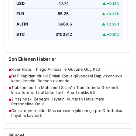
USD
47.74
▲ +0.18%
{"title": "DAP Yapı’dan Bir İlk: Güvence ve Vizyonla Kendi
Kendini Ödeyen Ev Modeli", "content":…
EUR
55.25
▲ +0.32%
ALTIN
6660.6
▲ +2.59%
BTC
3100312
▲ +0.10%
Son Eklenen Haberler
River Plate, Thiago Almada ile Gücüne Güç Kattı
■
DAP Yapı’dan bir ilk! Emlak Konut güvencesi Dap vizyonuyla
■
kendi kendini ödeyen ev modeli
Trabzonspor’da Mohamed Salah’ın Transferinde Görkemli
■
İmza Töreni: Taraftarlar Tarihi Ana Tanıklık Etti
2 Yaşındaki Bebeğin Hayatını Kurtaran Havalimanı
■
Personeline Ödül
Olmaz denen oldu! Maç sırasında yıldırım çarptı: O futbolcu
■
hayatını kaybetti
Güncel