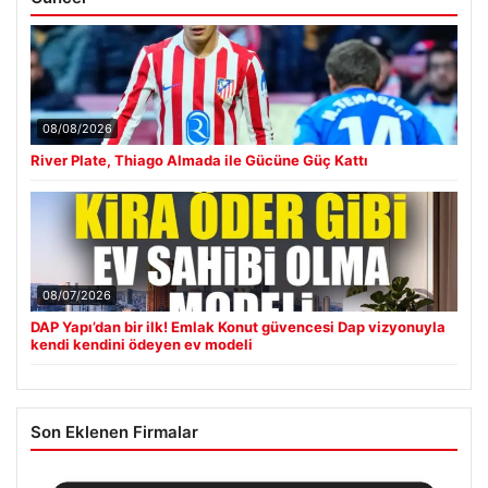
08/08/2026
River Plate, Thiago Almada ile Gücüne Güç Kattı
08/07/2026
DAP Yapı’dan bir ilk! Emlak Konut güvencesi Dap vizyonuyla
kendi kendini ödeyen ev modeli
Son Eklenen Firmalar