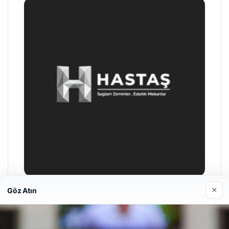
×
Göz Atın
Prenses Night Club
04/29/2026