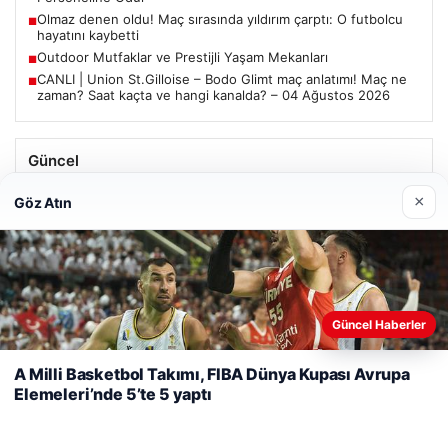
Olmaz denen oldu! Maç sırasında yıldırım çarptı: O futbolcu
■
hayatını kaybetti
Outdoor Mutfaklar ve Prestijli Yaşam Mekanları
■
CANLI | Union St.Gilloise – Bodo Glimt maç anlatımı! Maç ne
■
zaman? Saat kaçta ve hangi kanalda? – 04 Ağustos 2026
Güncel
Trabzonspor’da Mohamed Salah’ın Transferinde Görkemli
×
Göz Atın
İmza Töreni: Taraftarlar Tarihi Ana Tanıklık Etti
Web sitemizi nasıl kullandığınızı daha iyi anlayabilmek,
Güncel Haberler
08/05/2026
deneyiminizi kişiselleştirmek ve geliştirmek amacıyla çerezler
2 Yaşındaki Bebeğin Hayatını Kurtaran Havalimanı
kullanıyoruz.
Çerez Politikamız
A Milli Basketbol Takımı, FIBA Dünya Kupası Avrupa
Personeline Ödül
Elemeleri’nde 5’te 5 yaptı
Reddet
Kabul Et