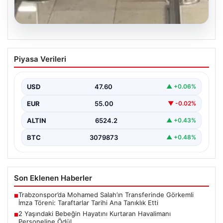
05.08.2026
2 Yaşındaki Bebeğin Hayatını Kurtaran
Piyasa Verileri
Havalimanı Personeline Ödül
İstanbul Sabiha Gökçen Havalimanı'nda yaşanan kritik
bir olayda, 2 yaşındaki Liam isimli bir çocuğun…
USD
47.60
▲ +0.06%
EUR
55.00
▼ -0.02%
ALTIN
6524.2
▲ +0.43%
BTC
3079873
▲ +0.48%
Son Eklenen Haberler
Trabzonspor’da Mohamed Salah’ın Transferinde Görkemli
■
İmza Töreni: Taraftarlar Tarihi Ana Tanıklık Etti
2 Yaşındaki Bebeğin Hayatını Kurtaran Havalimanı
■
Personeline Ödül