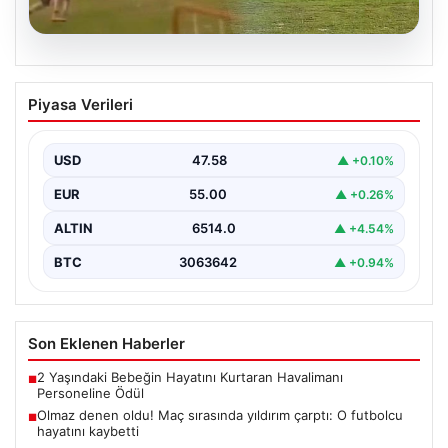
04.08.2026
Olmaz denen oldu! Maç sırasında
Piyasa Verileri
yıldırım çarptı: O futbolcu hayatını
kaybetti
USD
47.58
▲ +0.10%
EUR
55.00
▲ +0.26%
ALTIN
6514.0
▲ +4.54%
BTC
3063642
▲ +0.94%
Son Eklenen Haberler
2 Yaşındaki Bebeğin Hayatını Kurtaran Havalimanı
■
Personeline Ödül
Olmaz denen oldu! Maç sırasında yıldırım çarptı: O futbolcu
■
hayatını kaybetti