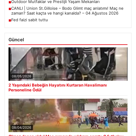
Outdoor Mutfaklar ve Prestijli Yaşam Mekanları
■
CANLI | Union St.Gilloise – Bodo Glimt maç anlatımı! Maç ne
■
zaman? Saat kaçta ve hangi kanalda? – 04 Ağustos 2026
Fed faizi sabit tuttu
■
Güncel
08/05/2026
2 Yaşındaki Bebeğin Hayatını Kurtaran Havalimanı
Personeline Ödül
08/04/2026