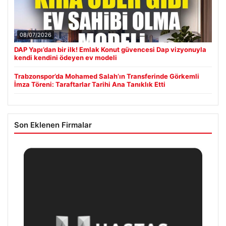
08/07/2026
DAP Yapı’dan bir ilk! Emlak Konut güvencesi Dap vizyonuyla
kendi kendini ödeyen ev modeli
Trabzonspor’da Mohamed Salah’ın Transferinde Görkemli
İmza Töreni: Taraftarlar Tarihi Ana Tanıklık Etti
Son Eklenen Firmalar