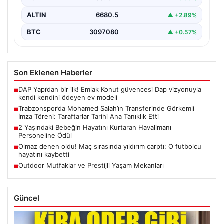
ALTIN
6680.5
▲ +2.89%
BTC
3097080
▲ +0.57%
Son Eklenen Haberler
DAP Yapı’dan bir ilk! Emlak Konut güvencesi Dap vizyonuyla
■
kendi kendini ödeyen ev modeli
Trabzonspor’da Mohamed Salah’ın Transferinde Görkemli
■
İmza Töreni: Taraftarlar Tarihi Ana Tanıklık Etti
2 Yaşındaki Bebeğin Hayatını Kurtaran Havalimanı
■
Personeline Ödül
Olmaz denen oldu! Maç sırasında yıldırım çarptı: O futbolcu
■
hayatını kaybetti
Outdoor Mutfaklar ve Prestijli Yaşam Mekanları
■
Güncel