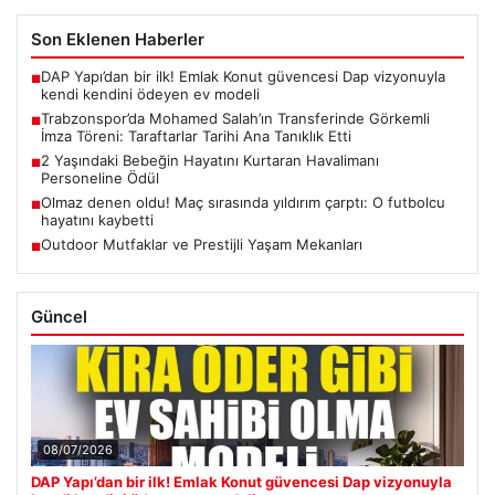
Son Eklenen Haberler
DAP Yapı’dan bir ilk! Emlak Konut güvencesi Dap vizyonuyla
■
kendi kendini ödeyen ev modeli
Trabzonspor’da Mohamed Salah’ın Transferinde Görkemli
■
İmza Töreni: Taraftarlar Tarihi Ana Tanıklık Etti
2 Yaşındaki Bebeğin Hayatını Kurtaran Havalimanı
■
Personeline Ödül
Olmaz denen oldu! Maç sırasında yıldırım çarptı: O futbolcu
■
hayatını kaybetti
Outdoor Mutfaklar ve Prestijli Yaşam Mekanları
■
Güncel
08/07/2026
DAP Yapı’dan bir ilk! Emlak Konut güvencesi Dap vizyonuyla