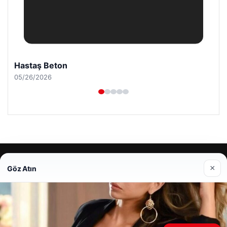
Hastaş Beton
05/26/2026
© 2026 Mesadecentro – Latest News
×
Göz Atın
io