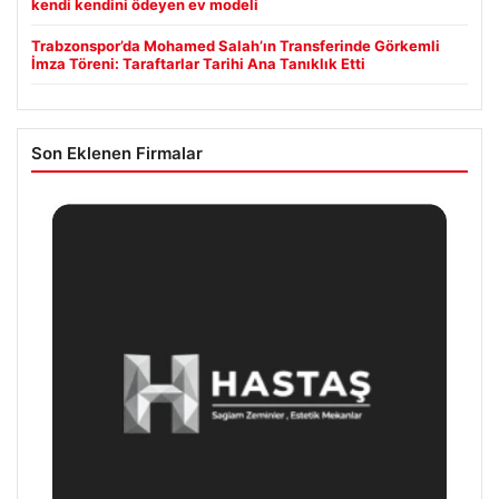
kendi kendini ödeyen ev modeli
Trabzonspor’da Mohamed Salah’ın Transferinde Görkemli
İmza Töreni: Taraftarlar Tarihi Ana Tanıklık Etti
Son Eklenen Firmalar