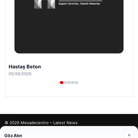
Hastaş Beton
05/26/2026
© 2026 Mesadecentro – Latest News
tcio
×
Göz Atın