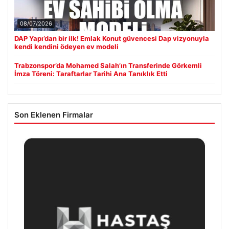
08/07/2026
DAP Yapı’dan bir ilk! Emlak Konut güvencesi Dap vizyonuyla
kendi kendini ödeyen ev modeli
Trabzonspor’da Mohamed Salah’ın Transferinde Görkemli
İmza Töreni: Taraftarlar Tarihi Ana Tanıklık Etti
Son Eklenen Firmalar