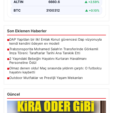
ALTIN
6660.6
▲ +2.59%
BTC
3100312
▲ +0.10%
Son Eklenen Haberler
DAP Yapı’dan bir ilk! Emlak Konut güvencesi Dap vizyonuyla
■
kendi kendini ödeyen ev modeli
Trabzonspor’da Mohamed Salah’ın Transferinde Görkemli
■
İmza Töreni: Taraftarlar Tarihi Ana Tanıklık Etti
2 Yaşındaki Bebeğin Hayatını Kurtaran Havalimanı
■
Personeline Ödül
Olmaz denen oldu! Maç sırasında yıldırım çarptı: O futbolcu
■
hayatını kaybetti
Outdoor Mutfaklar ve Prestijli Yaşam Mekanları
■
Güncel