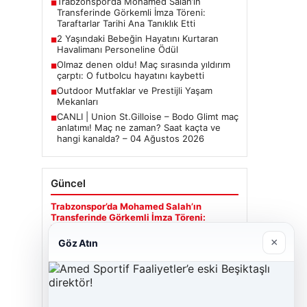
Trabzonspor’da Mohamed Salah’ın
■
Transferinde Görkemli İmza Töreni:
Taraftarlar Tarihi Ana Tanıklık Etti
2 Yaşındaki Bebeğin Hayatını Kurtaran
■
Havalimanı Personeline Ödül
Olmaz denen oldu! Maç sırasında yıldırım
■
çarptı: O futbolcu hayatını kaybetti
Outdoor Mutfaklar ve Prestijli Yaşam
■
Mekanları
CANLI | Union St.Gilloise – Bodo Glimt maç
■
anlatımı! Maç ne zaman? Saat kaçta ve
hangi kanalda? – 04 Ağustos 2026
Güncel
Trabzonspor’da Mohamed Salah’ın
Transferinde Görkemli İmza Töreni:
Taraftarlar Tarihi Ana Tanıklık Etti
×
Göz Atın