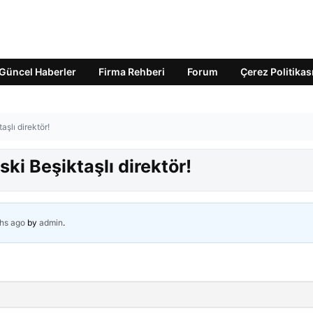
Güncel Haberler
Firma Rehberi
Forum
Çerez Politikas
aşlı direktör!
ski Beşiktaşlı direktör!
hs ago
by
admin
.