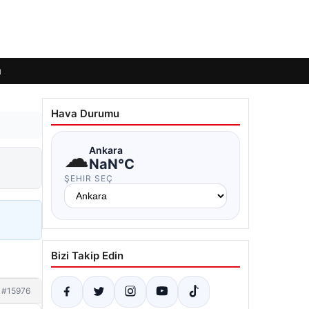
ı
Hava Durumu
☁
Ankara
NaN°C
ŞEHIR SEÇ
Bizi Takip Edin
#15976