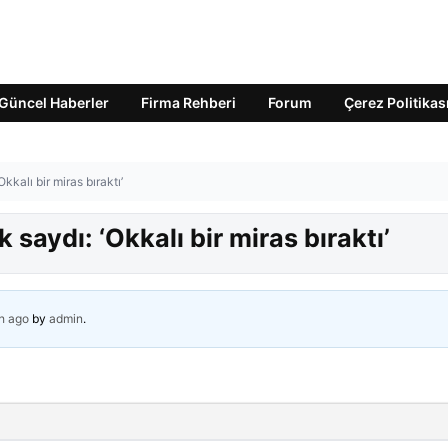
Güncel Haberler
Firma Rehberi
Forum
Çerez Politikas
kkalı bir miras bıraktı’
 saydı: ‘Okkalı bir miras bıraktı’
h ago
by
admin
.