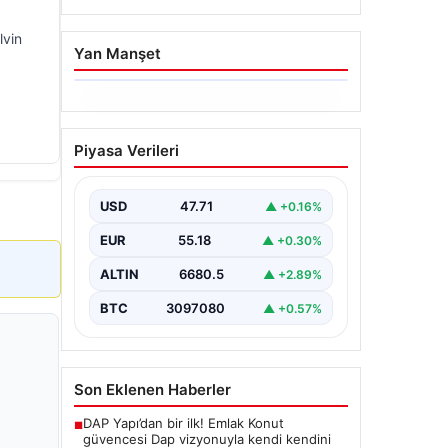
lvin
Yan Manşet
06.08.2026
Trabzonspor’da Mohamed
Piyasa Verileri
Salah’ın Transferinde
Görkemli İmza Töreni:
Taraftarlar Tarihi Ana
USD
47.71
▲ +0.16%
Tanıklık Etti
EUR
55.18
▲ +0.30%
Trabzonspor, dünya futbolunun
yıldız isimlerinden Mohamed Salah’ı
ALTIN
6680.5
▲ +2.89%
renklerine bağlamanın gururunu
yaşıyor. Yoğun ilgiyle karşılanan…
BTC
3097080
▲ +0.57%
Son Eklenen Haberler
DAP Yapı’dan bir ilk! Emlak Konut
■
güvencesi Dap vizyonuyla kendi kendini