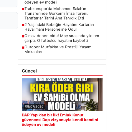
ödeyen ev modeli
Trabzonspor’da Mohamed Salah’ın
■
Transferinde Görkemli İmza Töreni:
Taraftarlar Tarihi Ana Tanıklık Etti
2 Yaşındaki Bebeğin Hayatını Kurtaran
■
Havalimanı Personeline Ödül
Olmaz denen oldu! Maç sırasında yıldırım
■
çarptı: O futbolcu hayatını kaybetti
Outdoor Mutfaklar ve Prestijli Yaşam
■
Mekanları
Güncel
08/07/2026
DAP Yapı’dan bir ilk! Emlak Konut
güvencesi Dap vizyonuyla kendi kendini
ödeyen ev modeli