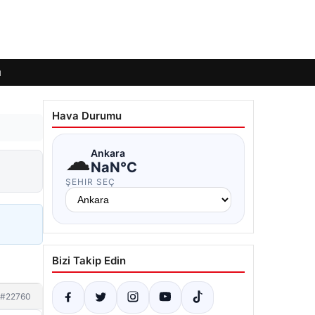
ı
Hava Durumu
☁
Ankara
NaN°C
ŞEHIR SEÇ
Bizi Takip Edin
#22760