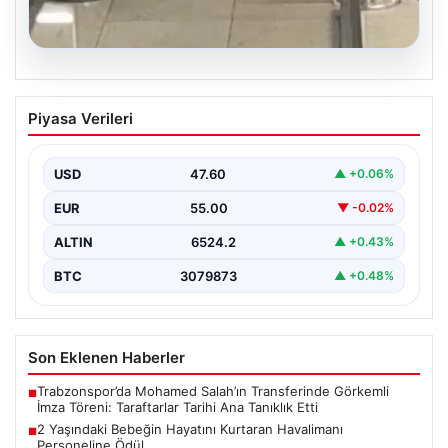
05.08.2026
2 Yaşındaki Bebeğin Hayatını Kurtaran
Piyasa Verileri
Havalimanı Personeline Ödül
İstanbul Sabiha Gökçen Havalimanı'nda yaşanan kritik
bir olayda, 2 yaşındaki Liam isimli bir çocuğun…
USD
47.60
▲ +0.06%
EUR
55.00
▼ -0.02%
ALTIN
6524.2
▲ +0.43%
BTC
3079873
▲ +0.48%
Son Eklenen Haberler
Trabzonspor’da Mohamed Salah’ın Transferinde Görkemli
■
İmza Töreni: Taraftarlar Tarihi Ana Tanıklık Etti
2 Yaşındaki Bebeğin Hayatını Kurtaran Havalimanı
■
Personeline Ödül