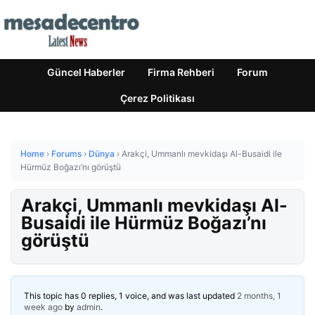
Güncel Haberler
Firma Rehberi
Forum
Çerez Politikası
Home
›
Forums
›
Dünya
›
Arakçi, Ummanlı mevkidaşı Al-Busaidi ile
Hürmüz Boğazı’nı görüştü
Arakçi, Ummanlı mevkidaşı Al-
Busaidi ile Hürmüz Boğazı’nı
görüştü
This topic has 0 replies, 1 voice, and was last updated
2 months, 1
week ago
by
admin
.