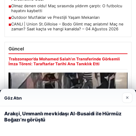
Olmaz denen oldu! Maç sırasında yıldırım çarptı: O futbolcu
■
hayatını kaybetti
Outdoor Mutfaklar ve Prestijli Yaşam Mekanları
■
CANLI | Union St.Gilloise – Bodo Glimt maç anlatımı! Maç ne
■
zaman? Saat kaçta ve hangi kanalda? – 04 Ağustos 2026
Güncel
Trabzonspor’da Mohamed Salah’ın Transferinde Görkemli
İmza Töreni: Taraftarlar Tarihi Ana Tanıklık Etti
×
Göz Atın
Web sitemizi nasıl kullandığınızı daha iyi anlayabilmek,
08/05/2026
deneyiminizi kişiselleştirmek ve geliştirmek amacıyla çerezler
2 Yaşındaki Bebeğin Hayatını Kurtaran Havalimanı
kullanıyoruz.
Çerez Politikamız
Arakçi, Ummanlı mevkidaşı Al-Busaidi ile Hürmüz
Personeline Ödül
Boğazı’nı görüştü
Reddet
Kabul Et