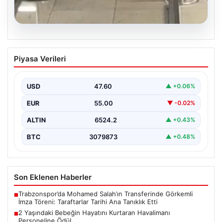
05.08.2026
2 Yaşındaki Bebeğin Hayatını Kurtaran
Piyasa Verileri
Havalimanı Personeline Ödül
İstanbul Sabiha Gökçen Havalimanı'nda yaşanan kritik
bir olayda, 2 yaşındaki Liam isimli bir çocuğun…
USD
47.60
▲ +0.06%
EUR
55.00
▼ -0.02%
ALTIN
6524.2
▲ +0.43%
BTC
3079873
▲ +0.48%
Son Eklenen Haberler
Trabzonspor’da Mohamed Salah’ın Transferinde Görkemli
■
İmza Töreni: Taraftarlar Tarihi Ana Tanıklık Etti
2 Yaşındaki Bebeğin Hayatını Kurtaran Havalimanı
■
Personeline Ödül