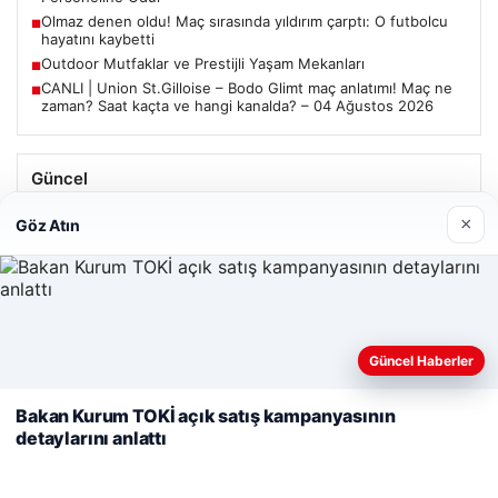
Olmaz denen oldu! Maç sırasında yıldırım çarptı: O futbolcu
■
hayatını kaybetti
Outdoor Mutfaklar ve Prestijli Yaşam Mekanları
■
CANLI | Union St.Gilloise – Bodo Glimt maç anlatımı! Maç ne
■
zaman? Saat kaçta ve hangi kanalda? – 04 Ağustos 2026
Güncel
Trabzonspor’da Mohamed Salah’ın Transferinde Görkemli
×
Göz Atın
İmza Töreni: Taraftarlar Tarihi Ana Tanıklık Etti
Web sitemizi nasıl kullandığınızı daha iyi anlayabilmek,
Güncel Haberler
08/05/2026
deneyiminizi kişiselleştirmek ve geliştirmek amacıyla çerezler
2 Yaşındaki Bebeğin Hayatını Kurtaran Havalimanı
kullanıyoruz.
Çerez Politikamız
Bakan Kurum TOKİ açık satış kampanyasının
Personeline Ödül
detaylarını anlattı
Reddet
Kabul Et