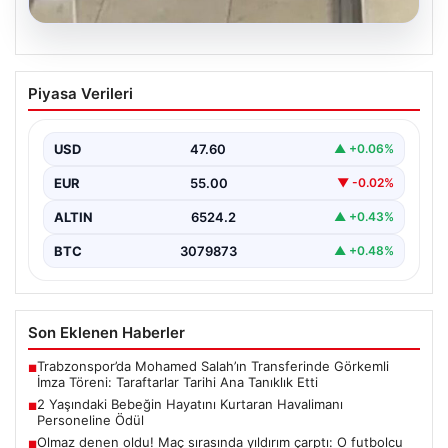
05.08.2026
2 Yaşındaki Bebeğin Hayatını Kurtaran
Piyasa Verileri
Havalimanı Personeline Ödül
İstanbul Sabiha Gökçen Havalimanı'nda yaşanan kritik
bir olayda, 2 yaşındaki Liam isimli bir çocuğun…
USD
47.60
▲ +0.06%
EUR
55.00
▼ -0.02%
ALTIN
6524.2
▲ +0.43%
BTC
3079873
▲ +0.48%
Son Eklenen Haberler
Trabzonspor’da Mohamed Salah’ın Transferinde Görkemli
■
İmza Töreni: Taraftarlar Tarihi Ana Tanıklık Etti
2 Yaşındaki Bebeğin Hayatını Kurtaran Havalimanı
■
Personeline Ödül
Olmaz denen oldu! Maç sırasında yıldırım çarptı: O futbolcu
■