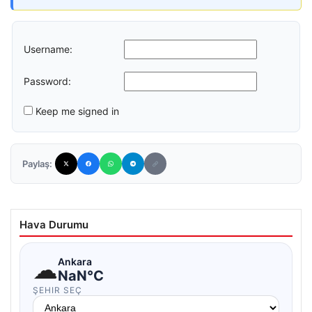
Username:
Password:
Keep me signed in
Paylaş:
Hava Durumu
☁
Ankara
NaN°C
ŞEHIR SEÇ