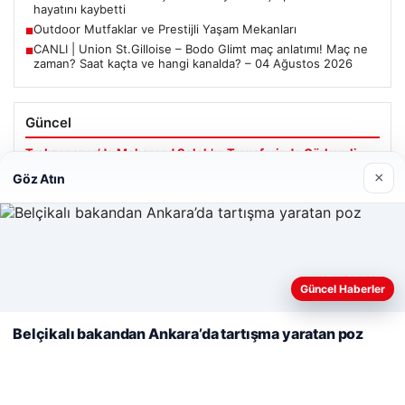
hayatını kaybetti
Outdoor Mutfaklar ve Prestijli Yaşam Mekanları
■
CANLI | Union St.Gilloise – Bodo Glimt maç anlatımı! Maç ne
■
zaman? Saat kaçta ve hangi kanalda? – 04 Ağustos 2026
Güncel
Trabzonspor’da Mohamed Salah’ın Transferinde Görkemli
İmza Töreni: Taraftarlar Tarihi Ana Tanıklık Etti
×
Göz Atın
Web sitemizi nasıl kullandığınızı daha iyi anlayabilmek,
08/05/2026
deneyiminizi kişiselleştirmek ve geliştirmek amacıyla çerezler
Güncel Haberler
2 Yaşındaki Bebeğin Hayatını Kurtaran Havalimanı
kullanıyoruz.
Çerez Politikamız
Personeline Ödül
Belçikalı bakandan Ankara’da tartışma yaratan poz
Reddet
Kabul Et
Son Eklenen Firmalar