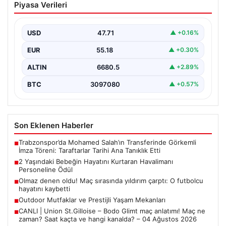
Piyasa Verileri
Havalimanı Personeline Ödül
İstanbul Sabiha Gökçen Havalimanı'nda yaşanan kritik
bir olayda, 2 yaşındaki Liam isimli bir çocuğun…
USD
47.71
▲ +0.16%
EUR
55.18
▲ +0.30%
ALTIN
6680.5
▲ +2.89%
BTC
3097080
▲ +0.57%
Son Eklenen Haberler
Trabzonspor’da Mohamed Salah’ın Transferinde Görkemli
■
İmza Töreni: Taraftarlar Tarihi Ana Tanıklık Etti
2 Yaşındaki Bebeğin Hayatını Kurtaran Havalimanı
■
Personeline Ödül
Olmaz denen oldu! Maç sırasında yıldırım çarptı: O futbolcu
■
hayatını kaybetti
Outdoor Mutfaklar ve Prestijli Yaşam Mekanları
■
CANLI | Union St.Gilloise – Bodo Glimt maç anlatımı! Maç ne
■
zaman? Saat kaçta ve hangi kanalda? – 04 Ağustos 2026