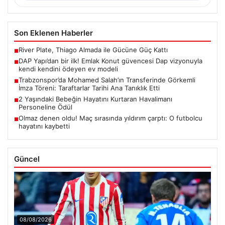
Son Eklenen Haberler
River Plate, Thiago Almada ile Gücüne Güç Kattı
■
DAP Yapı’dan bir ilk! Emlak Konut güvencesi Dap vizyonuyla
■
kendi kendini ödeyen ev modeli
Trabzonspor’da Mohamed Salah’ın Transferinde Görkemli
■
İmza Töreni: Taraftarlar Tarihi Ana Tanıklık Etti
2 Yaşındaki Bebeğin Hayatını Kurtaran Havalimanı
■
Personeline Ödül
Olmaz denen oldu! Maç sırasında yıldırım çarptı: O futbolcu
■
hayatını kaybetti
Güncel
08/08/2026