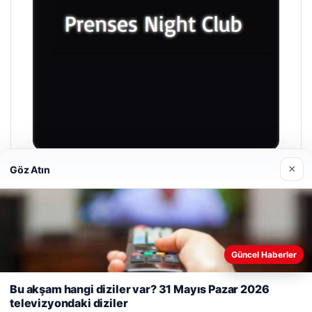
×
Göz Atın
Prenses Night Club
04/29/2026
Web sitemizi nasıl kullandığınızı daha iyi anlayabilmek,
Güncel Haberler
deneyiminizi kişiselleştirmek ve geliştirmek amacıyla çerezler
kullanıyoruz.
Çerez Politikamız
Bu akşam hangi diziler var? 31 Mayıs Pazar 2026
televizyondaki diziler
Reddet
Kabul Et
© 2026 Mesadecentro – Latest News