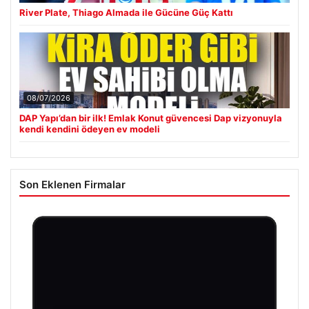
River Plate, Thiago Almada ile Gücüne Güç Kattı
08/07/2026
DAP Yapı’dan bir ilk! Emlak Konut güvencesi Dap vizyonuyla
kendi kendini ödeyen ev modeli
Son Eklenen Firmalar