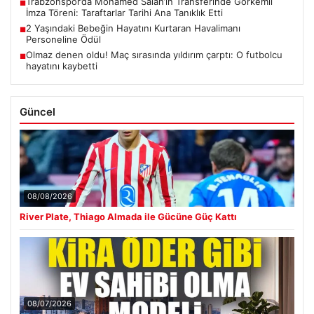
Trabzonspor’da Mohamed Salah’ın Transferinde Görkemli
■
İmza Töreni: Taraftarlar Tarihi Ana Tanıklık Etti
2 Yaşındaki Bebeğin Hayatını Kurtaran Havalimanı
■
Personeline Ödül
Olmaz denen oldu! Maç sırasında yıldırım çarptı: O futbolcu
■
hayatını kaybetti
Güncel
08/08/2026
River Plate, Thiago Almada ile Gücüne Güç Kattı
08/07/2026