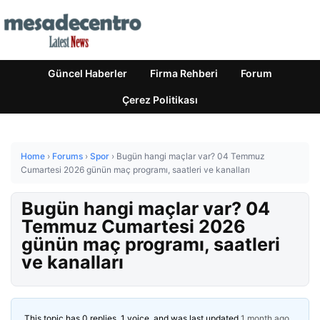
Güncel Haberler
Firma Rehberi
Forum
Çerez Politikası
Home
›
Forums
›
Spor
›
Bugün hangi maçlar var? 04 Temmuz
Cumartesi 2026 günün maç programı, saatleri ve kanalları
Bugün hangi maçlar var? 04
Temmuz Cumartesi 2026
günün maç programı, saatleri
ve kanalları
This topic has 0 replies, 1 voice, and was last updated
1 month ago