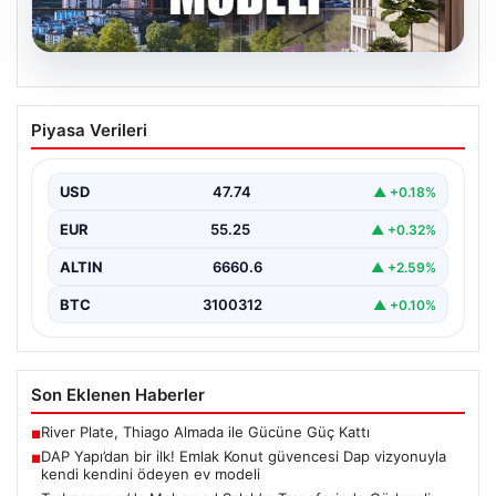
07.08.2026
DAP Yapı’dan bir ilk! Emlak Konut
Piyasa Verileri
güvencesi Dap vizyonuyla kendi
kendini ödeyen ev modeli
USD
47.74
▲ +0.18%
{"title": "DAP Yapı’dan Bir İlk: Güvence ve Vizyonla Kendi
Kendini Ödeyen Ev Modeli", "content":…
EUR
55.25
▲ +0.32%
ALTIN
6660.6
▲ +2.59%
BTC
3100312
▲ +0.10%
Son Eklenen Haberler
River Plate, Thiago Almada ile Gücüne Güç Kattı
■
DAP Yapı’dan bir ilk! Emlak Konut güvencesi Dap vizyonuyla
■
kendi kendini ödeyen ev modeli