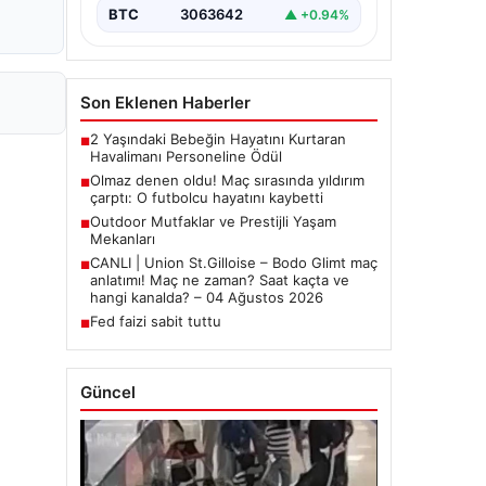
BTC
3063642
▲ +0.94%
Son Eklenen Haberler
2 Yaşındaki Bebeğin Hayatını Kurtaran
■
Havalimanı Personeline Ödül
Olmaz denen oldu! Maç sırasında yıldırım
■
çarptı: O futbolcu hayatını kaybetti
Outdoor Mutfaklar ve Prestijli Yaşam
■
Mekanları
CANLI | Union St.Gilloise – Bodo Glimt maç
■
anlatımı! Maç ne zaman? Saat kaçta ve
hangi kanalda? – 04 Ağustos 2026
Fed faizi sabit tuttu
■
Güncel