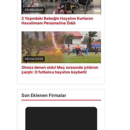
08/05/2026
2 Yaşındaki Bebeğin Hayatını Kurtaran
Havalimanı Personeline Ödül
08/04/2026
Olmaz denen oldu! Maç sırasında yıldırım
çarptı: O futbolcu hayatını kaybetti
Son Eklenen Firmalar