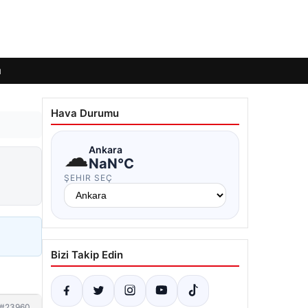
ı
Hava Durumu
☁
Ankara
NaN°C
ŞEHIR SEÇ
Bizi Takip Edin
#23960