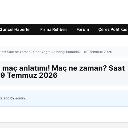
Güncel Haberler
Firma Rehberi
Forum
Çerez Politikas
latımı! Maç ne zaman? Saat kaçta ve hangi kanalda? – 09 Temmuz 2026
na maç anlatımı! Maç ne zaman? Saat
 09 Temmuz 2026
ks ago
by
admin
.