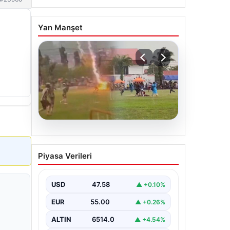
Yan Manşet
04.08.2026
Olmaz denen oldu! Maç
Piyasa Verileri
sırasında yıldırım çarptı: O
futbolcu hayatını kaybetti
USD
47.58
▲ +0.10%
EUR
55.00
▲ +0.26%
ALTIN
6514.0
▲ +4.54%