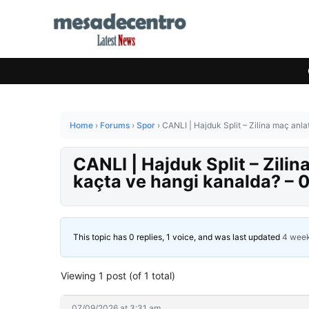
Home
›
Forums
›
Spor
›
CANLI | Hajduk Split – Zilina maç an
CANLI | Hajduk Split – Zili
kaçta ve hangi kanalda? –
This topic has 0 replies, 1 voice, and was last updated
4 wee
Viewing 1 post (of 1 total)
07/09/2026 at 3:31 am