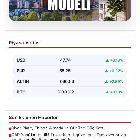
07.08.2026
DAP Yapı’dan bir ilk! Emlak Konut
Piyasa Verileri
güvencesi Dap vizyonuyla kendi
kendini ödeyen ev modeli
USD
47.74
▲ +0.18%
{"title": "DAP Yapı’dan Bir İlk: Güvence ve Vizyonla Kendi
Kendini Ödeyen Ev Modeli", "content":…
EUR
55.25
▲ +0.32%
ALTIN
6660.6
▲ +2.59%
BTC
3100312
▲ +0.10%
Son Eklenen Haberler
River Plate, Thiago Almada ile Gücüne Güç Kattı
■
DAP Yapı’dan bir ilk! Emlak Konut güvencesi Dap vizyonuyla
■
kendi kendini ödeyen ev modeli