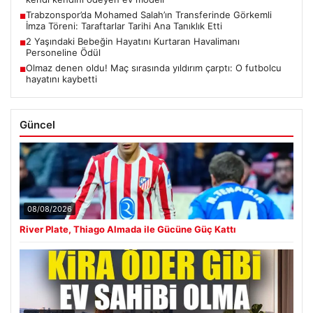
Trabzonspor’da Mohamed Salah’ın Transferinde Görkemli
■
İmza Töreni: Taraftarlar Tarihi Ana Tanıklık Etti
2 Yaşındaki Bebeğin Hayatını Kurtaran Havalimanı
■
Personeline Ödül
Olmaz denen oldu! Maç sırasında yıldırım çarptı: O futbolcu
■
hayatını kaybetti
Güncel
08/08/2026
River Plate, Thiago Almada ile Gücüne Güç Kattı