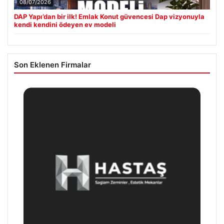
08/07/2026
DAP Yapı’dan bir ilk! Emlak Konut güvencesi Dap vizyonuyla
kendi kendini ödeyen ev modeli
Son Eklenen Firmalar