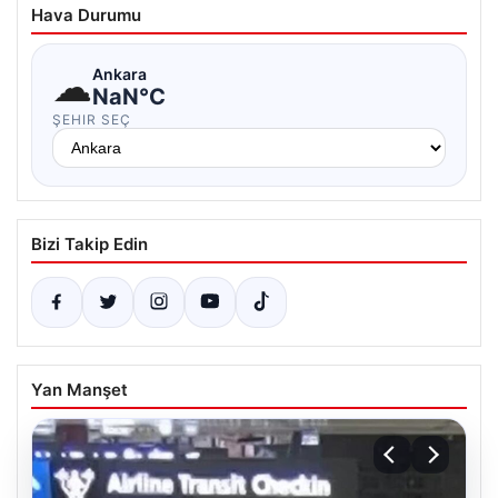
Hava Durumu
☁
Ankara
NaN°C
ŞEHIR SEÇ
Bizi Takip Edin
Yan Manşet