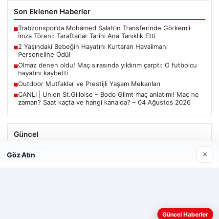
Son Eklenen Haberler
Trabzonspor’da Mohamed Salah’ın Transferinde Görkemli
■
İmza Töreni: Taraftarlar Tarihi Ana Tanıklık Etti
2 Yaşındaki Bebeğin Hayatını Kurtaran Havalimanı
■
Personeline Ödül
Olmaz denen oldu! Maç sırasında yıldırım çarptı: O futbolcu
■
hayatını kaybetti
Outdoor Mutfaklar ve Prestijli Yaşam Mekanları
■
CANLI | Union St.Gilloise – Bodo Glimt maç anlatımı! Maç ne
■
zaman? Saat kaçta ve hangi kanalda? – 04 Ağustos 2026
Güncel
Trabzonspor’da Mohamed Salah’ın Transferinde Görkemli
×
Göz Atın
İmza Töreni: Taraftarlar Tarihi Ana Tanıklık Etti
Web sitemizi nasıl kullandığınızı daha iyi anlayabilmek,
Güncel Haberler
08/05/2026