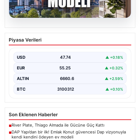
07.08.2026
DAP Yapı’dan bir ilk! Emlak Konut
Piyasa Verileri
güvencesi Dap vizyonuyla kendi
kendini ödeyen ev modeli
USD
47.74
▲ +0.18%
{"title": "DAP Yapı’dan Bir İlk: Güvence ve Vizyonla Kendi
Kendini Ödeyen Ev Modeli", "content":…
EUR
55.25
▲ +0.32%
ALTIN
6660.6
▲ +2.59%
BTC
3100312
▲ +0.10%
Son Eklenen Haberler
River Plate, Thiago Almada ile Gücüne Güç Kattı
■
DAP Yapı’dan bir ilk! Emlak Konut güvencesi Dap vizyonuyla
■
kendi kendini ödeyen ev modeli