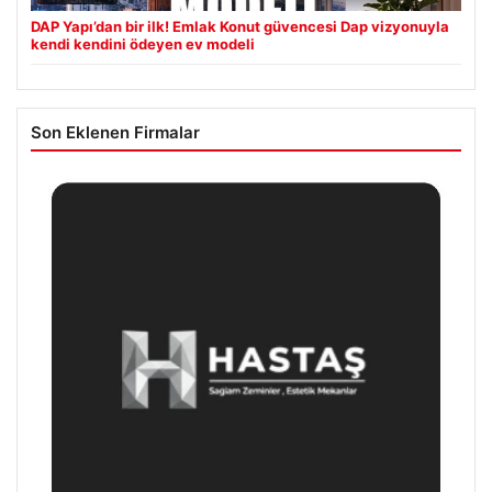
DAP Yapı’dan bir ilk! Emlak Konut güvencesi Dap vizyonuyla
kendi kendini ödeyen ev modeli
Son Eklenen Firmalar