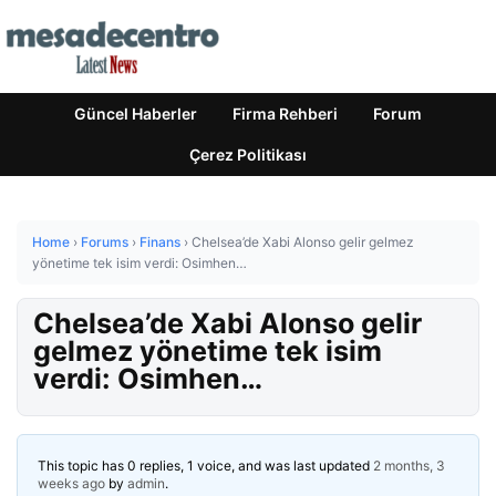
Güncel Haberler
Firma Rehberi
Forum
Çerez Politikası
Home
›
Forums
›
Finans
›
Chelsea’de Xabi Alonso gelir gelmez
yönetime tek isim verdi: Osimhen…
Chelsea’de Xabi Alonso gelir
gelmez yönetime tek isim
verdi: Osimhen…
This topic has 0 replies, 1 voice, and was last updated
2 months, 3
weeks ago
by
admin
.