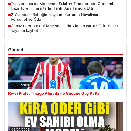
Trabzonspor’da Mohamed Salah’ın Transferinde Görkemli
■
İmza Töreni: Taraftarlar Tarihi Ana Tanıklık Etti
2 Yaşındaki Bebeğin Hayatını Kurtaran Havalimanı
■
Personeline Ödül
Olmaz denen oldu! Maç sırasında yıldırım çarptı: O futbolcu
■
hayatını kaybetti
Güncel
08/08/2026
River Plate, Thiago Almada ile Gücüne Güç Kattı
08/07/2026