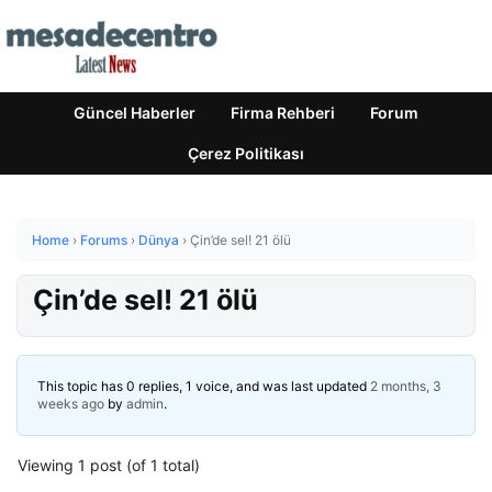
Güncel Haberler
Firma Rehberi
Forum
Çerez Politikası
Home
›
Forums
›
Dünya
›
Çin’de sel! 21 ölü
Çin’de sel! 21 ölü
This topic has 0 replies, 1 voice, and was last updated
2 months, 3
weeks ago
by
admin
.
Viewing 1 post (of 1 total)