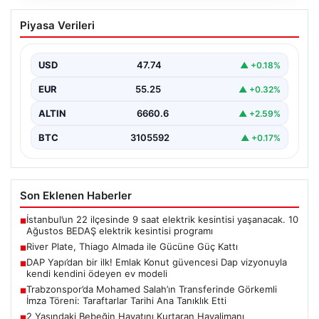
River Plate, Thiago Almada ile Gücüne
Piyasa Verileri
Güç Kattı
Güney Amerika futbolunun köklü kulüplerinden River
Plate, transfer döneminin en çok konuşulan
USD
47.74
▲ +0.18%
isimlerinden biri…
EUR
55.25
▲ +0.32%
ALTIN
6660.6
▲ +2.59%
BTC
3105592
▲ +0.17%
Son Eklenen Haberler
İstanbul’un 22 ilçesinde 9 saat elektrik kesintisi yaşanacak. 10
■
Ağustos BEDAŞ elektrik kesintisi programı
River Plate, Thiago Almada ile Gücüne Güç Kattı
■
DAP Yapı’dan bir ilk! Emlak Konut güvencesi Dap vizyonuyla
■
kendi kendini ödeyen ev modeli
Trabzonspor’da Mohamed Salah’ın Transferinde Görkemli
■
İmza Töreni: Taraftarlar Tarihi Ana Tanıklık Etti
2 Yaşındaki Bebeğin Hayatını Kurtaran Havalimanı
■