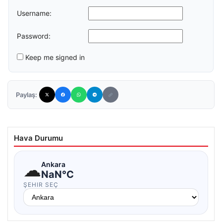
Username:
Password:
Keep me signed in
Paylaş:
Hava Durumu
☁
Ankara
NaN°C
ŞEHIR SEÇ