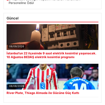
Personeline Ödül
Güncel
08/09/2026
İstanbul’un 22 ilçesinde 9 saat elektrik kesintisi yaşanacak.
10 Ağustos BEDAŞ elektrik kesintisi programı
08/08/2026
River Plate, Thiago Almada ile Gücüne Güç Kattı