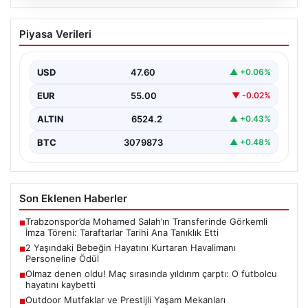
05.08.2026
2 Yaşındaki Bebeğin Hayatını Kurtaran
Piyasa Verileri
Havalimanı Personeline Ödül
İstanbul Sabiha Gökçen Havalimanı'nda yaşanan kritik
bir olayda, 2 yaşındaki Liam isimli bir çocuğun…
USD
47.60
▲ +0.06%
EUR
55.00
▼ -0.02%
ALTIN
6524.2
▲ +0.43%
BTC
3079873
▲ +0.48%
Son Eklenen Haberler
Trabzonspor’da Mohamed Salah’ın Transferinde Görkemli
■
İmza Töreni: Taraftarlar Tarihi Ana Tanıklık Etti
2 Yaşındaki Bebeğin Hayatını Kurtaran Havalimanı
■
Personeline Ödül
Olmaz denen oldu! Maç sırasında yıldırım çarptı: O futbolcu
■
hayatını kaybetti
Outdoor Mutfaklar ve Prestijli Yaşam Mekanları
■