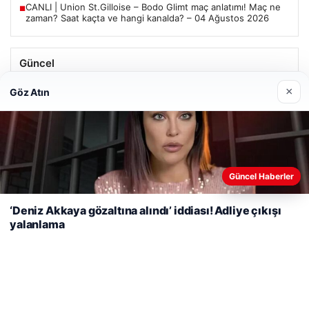
CANLI | Union St.Gilloise – Bodo Glimt maç anlatımı! Maç ne
■
zaman? Saat kaçta ve hangi kanalda? – 04 Ağustos 2026
Güncel
Trabzonspor’da Mohamed Salah’ın Transferinde Görkemli
×
Göz Atın
İmza Töreni: Taraftarlar Tarihi Ana Tanıklık Etti
Web sitemizi nasıl kullandığınızı daha iyi anlayabilmek,
Güncel Haberler
08/05/2026
deneyiminizi kişiselleştirmek ve geliştirmek amacıyla çerezler
2 Yaşındaki Bebeğin Hayatını Kurtaran Havalimanı
kullanıyoruz.
Çerez Politikamız
‘Deniz Akkaya gözaltına alındı’ iddiası! Adliye çıkışı
Personeline Ödül
yalanlama
Reddet
Kabul Et
Son Eklenen Firmalar