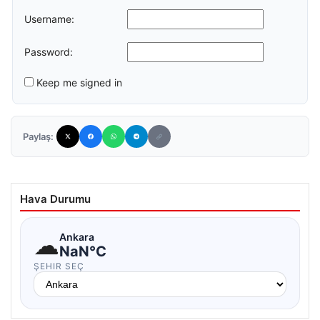
Username:
Password:
Keep me signed in
Paylaş:
Hava Durumu
☁
Ankara
NaN°C
ŞEHIR SEÇ