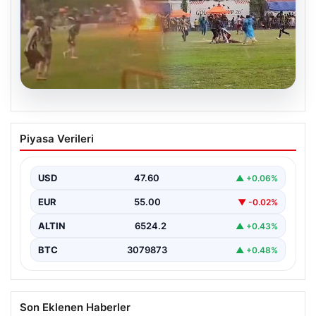
04.08.2026
Olmaz denen oldu! Maç sırasında
Piyasa Verileri
yıldırım çarptı: O futbolcu hayatını
kaybetti
USD
47.60
▲ +0.06%
EUR
55.00
▼ -0.02%
ALTIN
6524.2
▲ +0.43%
BTC
3079873
▲ +0.48%
Son Eklenen Haberler