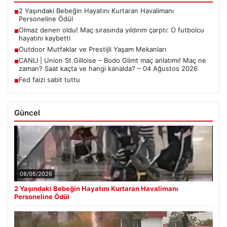
2 Yaşındaki Bebeğin Hayatını Kurtaran Havalimanı
■
Personeline Ödül
Olmaz denen oldu! Maç sırasında yıldırım çarptı: O futbolcu
■
hayatını kaybetti
Outdoor Mutfaklar ve Prestijli Yaşam Mekanları
■
CANLI | Union St.Gilloise – Bodo Glimt maç anlatımı! Maç ne
■
zaman? Saat kaçta ve hangi kanalda? – 04 Ağustos 2026
Fed faizi sabit tuttu
■
Güncel
08/05/2026
2 Yaşındaki Bebeğin Hayatını Kurtaran Havalimanı
Personeline Ödül