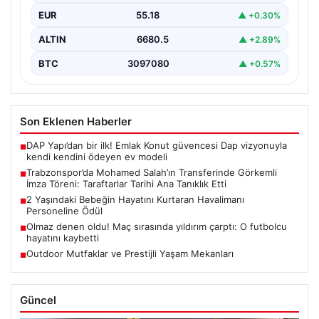
Mohamed Salah’ı renklerine bağlamanın gururunu
EUR
55.18
▲ +0.30%
yaşıyor. Yoğun ilgiyle karşılanan…
ALTIN
6680.5
▲ +2.89%
BTC
3097080
▲ +0.57%
Son Eklenen Haberler
DAP Yapı’dan bir ilk! Emlak Konut güvencesi Dap vizyonuyla
■
kendi kendini ödeyen ev modeli
Trabzonspor’da Mohamed Salah’ın Transferinde Görkemli
■
İmza Töreni: Taraftarlar Tarihi Ana Tanıklık Etti
2 Yaşındaki Bebeğin Hayatını Kurtaran Havalimanı
■
Personeline Ödül
Olmaz denen oldu! Maç sırasında yıldırım çarptı: O futbolcu
■
hayatını kaybetti
Outdoor Mutfaklar ve Prestijli Yaşam Mekanları
■
Güncel