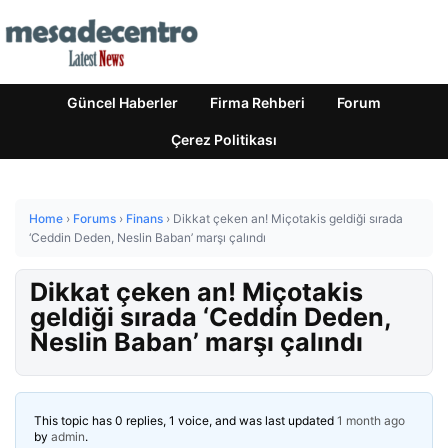
Güncel Haberler
Firma Rehberi
Forum
Çerez Politikası
Home
›
Forums
›
Finans
›
Dikkat çeken an! Miçotakis geldiği sırada
‘Ceddin Deden, Neslin Baban’ marşı çalındı
Dikkat çeken an! Miçotakis
geldiği sırada ‘Ceddin Deden,
Neslin Baban’ marşı çalındı
This topic has 0 replies, 1 voice, and was last updated
1 month ago
by
admin
.