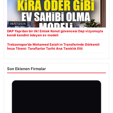
08/07/2026
DAP Yapı’dan bir ilk! Emlak Konut güvencesi Dap vizyonuyla
kendi kendini ödeyen ev modeli
Trabzonspor’da Mohamed Salah’ın Transferinde Görkemli
İmza Töreni: Taraftarlar Tarihi Ana Tanıklık Etti
Son Eklenen Firmalar