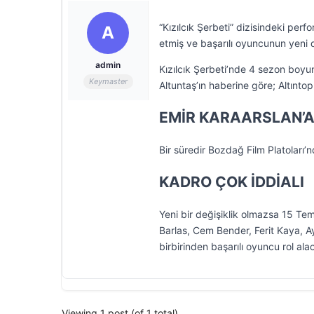
“Kızılcık Şerbeti” dizisindeki pe
A
etmiş ve başarılı oyuncunun yeni 
admin
Kızılcık Şerbeti’nde 4 sezon boyun
Keymaster
Altuntaş’ın haberine göre; Altınto
EMİR KARAARSLAN’A
Bir süredir Bozdağ Film Platoları’
KADRO ÇOK İDDİALI
Yeni bir değişiklik olmazsa 15 Te
Barlas, Cem Bender, Ferit Kaya, A
birbirinden başarılı oyuncu rol ala
Viewing 1 post (of 1 total)