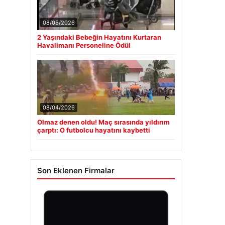
08/05/2026
2 Yaşındaki Bebeğin Hayatını Kurtaran
Havalimanı Personeline Ödül
08/04/2026
Olmaz denen oldu! Maç sırasında yıldırım
çarptı: O futbolcu hayatını kaybetti
Son Eklenen Firmalar