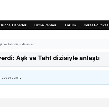
Güncel Haberler
Firma Rehberi
Forum
Çerez Politikas
şk ve Taht dizisiyle anlaştı
erdi: Aşk ve Taht dizisiyle anlaştı
h ago
by
admin
.