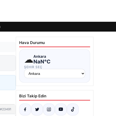
ı
Hava Durumu
☁
Ankara
NaN°C
ŞEHIR SEÇ
Bizi Takip Edin
#23491