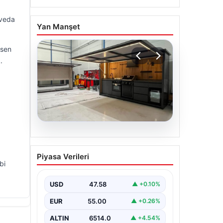
 veda
Yan Manşet
rsen
.
04.08.2026
Outdoor Mutfaklar ve
Piyasa Verileri
Prestijli Yaşam Mekanları
bi
Dış hava yaşamı günümüzde büyük
bir değişim yaşamaktadır. Özellikle
USD
47.58
▲ +0.10%
müstakil villalarda yaşayan bireyler,
bahçe…
EUR
55.00
▲ +0.26%
ALTIN
6514.0
▲ +4.54%