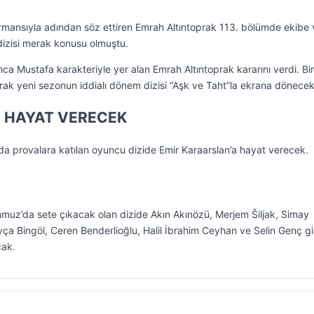
rformansıyla adından söz ettiren Emrah Altıntoprak 113. bölümde ekibe
dizisi merak konusu olmuştu.
ca Mustafa karakteriyle yer alan Emrah Altıntoprak kararını verdi. Bi
prak yeni sezonun iddialı dönem dizisi “Aşk ve Taht”la ekrana dönecek
 HAYAT VERECEK
nda provalara katılan oyuncu dizide Emir Karaarslan’a hayat verecek.
mmuz’da sete çıkacak olan dizide Akın Akınözü, Merjem Šiljak, Simay
yça Bingöl, Ceren Benderlioğlu, Halil İbrahim Ceyhan ve Selin Genç gi
cak.