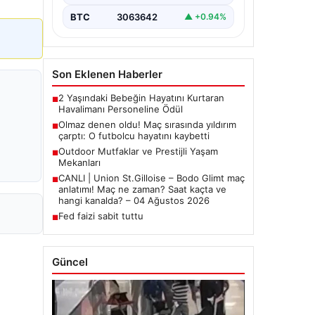
BTC
3063642
▲ +0.94%
Son Eklenen Haberler
2 Yaşındaki Bebeğin Hayatını Kurtaran
■
Havalimanı Personeline Ödül
Olmaz denen oldu! Maç sırasında yıldırım
■
çarptı: O futbolcu hayatını kaybetti
Outdoor Mutfaklar ve Prestijli Yaşam
■
Mekanları
CANLI | Union St.Gilloise – Bodo Glimt maç
■
anlatımı! Maç ne zaman? Saat kaçta ve
hangi kanalda? – 04 Ağustos 2026
Fed faizi sabit tuttu
■
Güncel