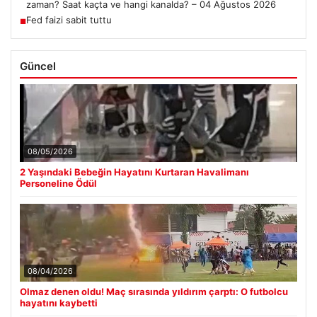
zaman? Saat kaçta ve hangi kanalda? – 04 Ağustos 2026
Fed faizi sabit tuttu
■
Güncel
08/05/2026
2 Yaşındaki Bebeğin Hayatını Kurtaran Havalimanı
Personeline Ödül
08/04/2026
Olmaz denen oldu! Maç sırasında yıldırım çarptı: O futbolcu
hayatını kaybetti