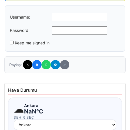
Username:
Password:
Keep me signed in
Paylaş:
Hava Durumu
☁
Ankara
NaN°C
ŞEHIR SEÇ