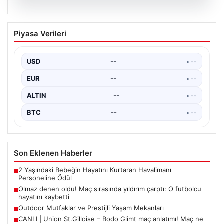
04.08.2026
Olmaz denen oldu! Maç sırasında
Piyasa Verileri
yıldırım çarptı: O futbolcu hayatını
kaybetti
USD
--
• --
EUR
--
• --
ALTIN
--
• --
BTC
--
• --
Son Eklenen Haberler
2 Yaşındaki Bebeğin Hayatını Kurtaran Havalimanı
■
Personeline Ödül
Olmaz denen oldu! Maç sırasında yıldırım çarptı: O futbolcu
■
hayatını kaybetti
Outdoor Mutfaklar ve Prestijli Yaşam Mekanları
■
CANLI | Union St.Gilloise – Bodo Glimt maç anlatımı! Maç ne
■