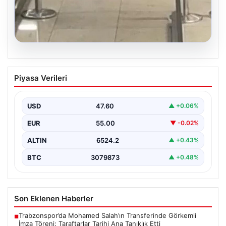
05.08.2026
2 Yaşındaki Bebeğin Hayatını Kurtaran
Piyasa Verileri
Havalimanı Personeline Ödül
İstanbul Sabiha Gökçen Havalimanı'nda yaşanan kritik
bir olayda, 2 yaşındaki Liam isimli bir çocuğun…
USD
47.60
▲ +0.06%
EUR
55.00
▼ -0.02%
ALTIN
6524.2
▲ +0.43%
BTC
3079873
▲ +0.48%
Son Eklenen Haberler
Trabzonspor’da Mohamed Salah’ın Transferinde Görkemli
■
İmza Töreni: Taraftarlar Tarihi Ana Tanıklık Etti