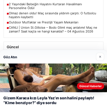
2 Yaşındaki Bebeğin Hayatını Kurtaran Havalimanı
■
Personeline Ödül
Olmaz denen oldu! Maç sırasında yıldırım çarptı: O futbolcu
■
hayatını kaybetti
Outdoor Mutfaklar ve Prestijli Yaşam Mekanları
■
CANLI | Union St.Gilloise – Bodo Glimt maç anlatımı! Maç ne
■
zaman? Saat kaçta ve hangi kanalda? – 04 Ağustos 2026
Güncel
Trabzonspor’da Mohamed Salah’ın Transferinde Görkemli
×
Göz Atın
İmza Töreni: Taraftarlar Tarihi Ana Tanıklık Etti
Web sitemizi nasıl kullandığınızı daha iyi anlayabilmek,
Güncel Haberler
08/05/2026
deneyiminizi kişiselleştirmek ve geliştirmek amacıyla çerezler
2 Yaşındaki Bebeğin Hayatını Kurtaran Havalimanı
kullanıyoruz.
Çerez Politikamız
Gizem Karaca kızı Leyla Yaz’ın son halini paylaştı!
Personeline Ödül
“Kime benziyor?” diye sordu
Reddet
Kabul Et