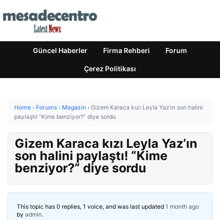
Güncel Haberler
Firma Rehberi
Forum
Çerez Politikası
Home
›
Forums
›
Magazin
›
Gizem Karaca kızı Leyla Yaz’ın son halini
paylaştı! “Kime benziyor?” diye sordu
Gizem Karaca kızı Leyla Yaz’ın
son halini paylaştı! “Kime
benziyor?” diye sordu
This topic has 0 replies, 1 voice, and was last updated
1 month ago
by
admin
.