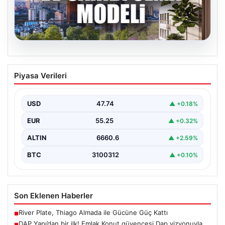
07.08.2026
DAP Yapı’dan bir ilk! Emlak Konut
Piyasa Verileri
güvencesi Dap vizyonuyla kendi
kendini ödeyen ev modeli
USD
47.74
▲ +0.18%
{"title": "DAP Yapı’dan Bir İlk: Güvence ve Vizyonla Kendi
Kendini Ödeyen Ev Modeli", "content":…
EUR
55.25
▲ +0.32%
ALTIN
6660.6
▲ +2.59%
BTC
3100312
▲ +0.10%
Son Eklenen Haberler
River Plate, Thiago Almada ile Gücüne Güç Kattı
■
DAP Yapı’dan bir ilk! Emlak Konut güvencesi Dap vizyonuyla
■