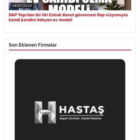
08/07/2026
DAP Yapı’dan bir ilk! Emlak Konut güvencesi Dap vizyonuyla
kendi kendini ödeyen ev modeli
Son Eklenen Firmalar