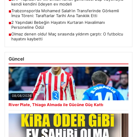
kendi kendini ödeyen ev modeli
Trabzonspor’da Mohamed Salah’ın Transferinde Görkemli
■
İmza Töreni: Taraftarlar Tarihi Ana Tanıklık Etti
2 Yaşındaki Bebeğin Hayatını Kurtaran Havalimanı
■
Personeline Ödül
Olmaz denen oldu! Maç sırasında yıldırım çarptı: O futbolcu
■
hayatını kaybetti
Güncel
08/08/2026
River Plate, Thiago Almada ile Gücüne Güç Kattı