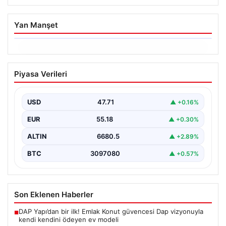
Yan Manşet
06.08.2026
Trabzonspor’da Mohamed Salah’ın
Piyasa Verileri
Transferinde Görkemli İmza Töreni:
Taraftarlar Tarihi Ana Tanıklık Etti
USD
47.71
▲ +0.16%
Trabzonspor, dünya futbolunun yıldız isimlerinden
Mohamed Salah’ı renklerine bağlamanın gururunu
EUR
55.18
▲ +0.30%
yaşıyor. Yoğun ilgiyle karşılanan…
ALTIN
6680.5
▲ +2.89%
BTC
3097080
▲ +0.57%
Son Eklenen Haberler
DAP Yapı’dan bir ilk! Emlak Konut güvencesi Dap vizyonuyla
■
kendi kendini ödeyen ev modeli