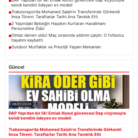
DAP Yapı’dan bir ilk! Emlak Konut güvencesi Dap vizyonuyla
■
kendi kendini ödeyen ev modeli
Trabzonspor’da Mohamed Salah’ın Transferinde Görkemli
■
İmza Töreni: Taraftarlar Tarihi Ana Tanıklık Etti
2 Yaşındaki Bebeğin Hayatını Kurtaran Havalimanı
■
Personeline Ödül
Olmaz denen oldu! Maç sırasında yıldırım çarptı: O futbolcu
■
hayatını kaybetti
Outdoor Mutfaklar ve Prestijli Yaşam Mekanları
■
Güncel
08/07/2026
DAP Yapı’dan bir ilk! Emlak Konut güvencesi Dap vizyonuyla
kendi kendini ödeyen ev modeli
Trabzonspor’da Mohamed Salah’ın Transferinde Görkemli
İmza Töreni: Taraftarlar Tarihi Ana Tanıklık Etti