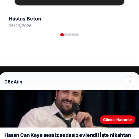
Hastaş Beton
05/26/2026
© 2026 Mesadecentro – Latest News
×
Göz Atın
io
Web sitemizi nasıl kullandığınızı daha iyi anlayabilmek,
Güncel Haberler
deneyiminizi kişiselleştirmek ve geliştirmek amacıyla çerezler
kullanıyoruz.
Çerez Politikamız
Hasan Can Kaya sessiz sedasız evlendi! İşte nikahtan