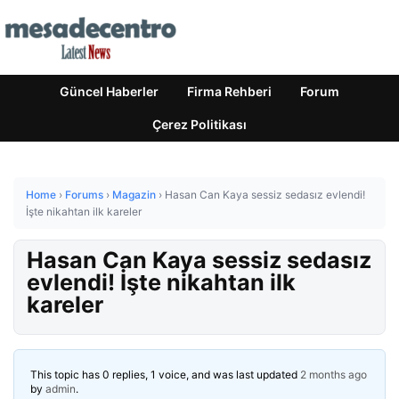
Güncel Haberler
Firma Rehberi
Forum
Çerez Politikası
Home
›
Forums
›
Magazin
›
Hasan Can Kaya sessiz sedasız evlendi!
İşte nikahtan ilk kareler
Hasan Can Kaya sessiz sedasız
evlendi! İşte nikahtan ilk
kareler
This topic has 0 replies, 1 voice, and was last updated
2 months ago
by
admin
.